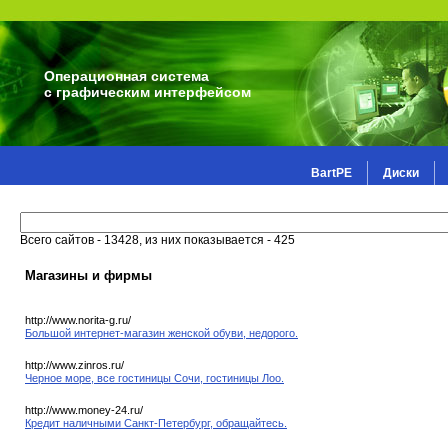
Операционная система
с графическим интерфейсом
BartPE
Диски
Всего сайтов - 13428, из них показывается - 425
Магазины и фирмы
http://www.norita-g.ru/
Большой интернет-магазин женской обуви, недорого.
http://www.zinros.ru/
Черное море, все гостиницы Сочи, гостиницы Лоо.
http://www.money-24.ru/
Кредит наличными Санкт-Петербург, обращайтесь.