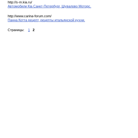
http://s-m.kia.ru/
Автомобили Kia Санкт-Петербург, Шувалово Моторс.
http://www.carina-forum.com/
Панна Котта рецепт, рецепты итальянской кухни.
Страницы:
1
2