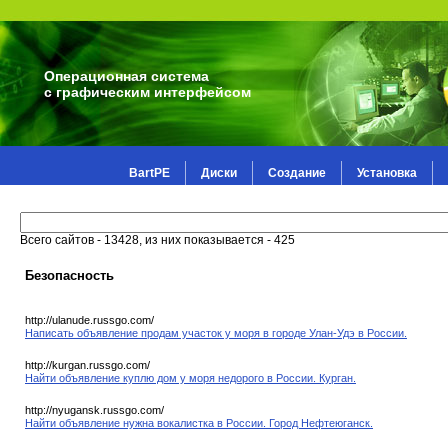
Операционная система
с графическим интерфейсом
BartPE
Диски
Создание
Установка
Всего сайтов - 13428, из них показывается - 425
Безопасность
http://ulanude.russgo.com/
Написать объявление продам участок у моря в городе Улан-Удэ в России.
http://kurgan.russgo.com/
Найти объявление куплю дом у моря недорого в России. Курган.
http://nyugansk.russgo.com/
Найти объявление нужна вокалистка в России. Город Нефтеюганск.