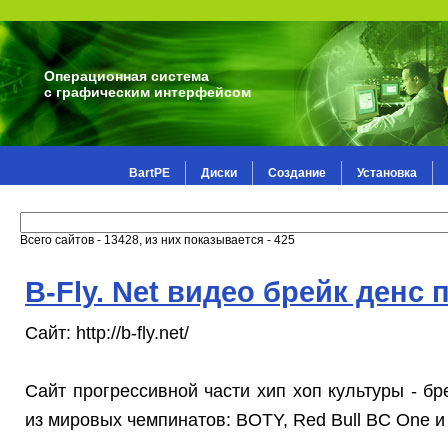
Операционная система
с графическим интерфейсом
BartPE
Диски
Создание
Установка
Всего сайтов - 13428, из них показывается - 425
B-Fly. Net видео брейк денс 
Сайт: http://b-fly.net/
Сайт прогрессивной части хип хоп культуры - б
из мировых чемпинатов: BOTY, Red Bull BC One и 