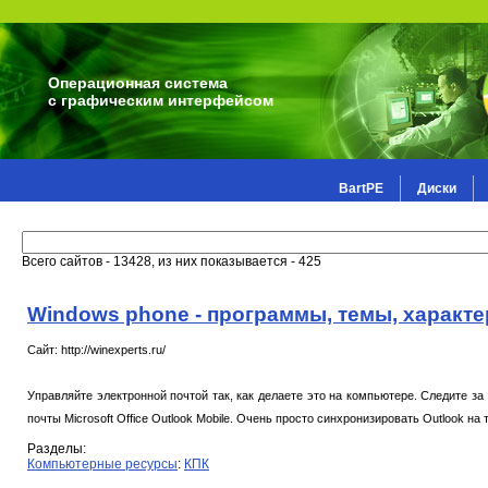
Операционная система
с графическим интерфейсом
BartPE
Диски
Всего сайтов - 13428, из них показывается - 425
Windows phone - программы, темы, характе
Сайт: http://winexperts.ru/
Управляйте электронной почтой так, как делаете это на компьютере. Следите 
почты Microsoft Office Outlook Mobile. Очень просто синхронизировать Outlook н
Разделы:
Компьютерные ресурсы
:
КПК