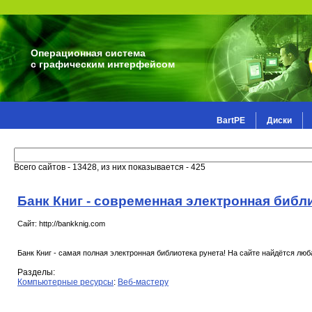
Операционная система
с графическим интерфейсом
BartPE
Диски
Всего сайтов - 13428, из них показывается - 425
Банк Книг - современная электронная библ
Сайт: http://bankknig.com
Банк Книг - самая полная электронная библиотека рунета! На сайте найдётся люба
Разделы:
Компьютерные ресурсы
:
Веб-мастеру