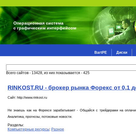
Операционная система
с графическим интерфейсом
BartPE
Диски
Всего сайтов - 13428, из них показывается - 425
RINKOST.RU - брокер рынка Форекс от 0,1 д
Сайт: http://www.rinkost.ru
Не знаешь как на Форексе зарабатывают - Общайся с трейдерами на оплачив
Аналитика, прогнозы, потоковые новости.
Разделы:
Компьютерные ресурсы
:
Разное