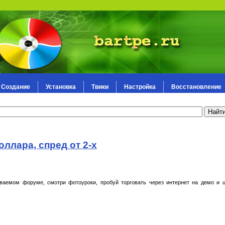
Создание
Установка
Твики
Настройка
Восстановление
оллара, спред от 2-х
аемом форуме, смотри фотоуроки, пробуй торговать через интернет на демо и ц