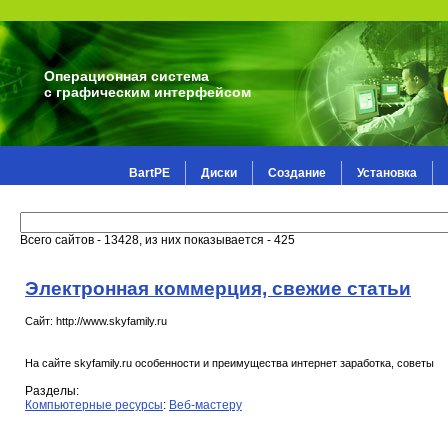
Операционная система
с графическим интерфейсом
BartPE
Диски
Создание
Установка
Всего сайтов - 13428, из них показывается - 425
Электронная коммерция, свежие статьи
Сайт: http://www.skyfamily.ru
На сайте skyfamily.ru особенности и преимущества интернет заработка, советы
Разделы:
Компьютерные ресурсы
:
Веб-мастеру