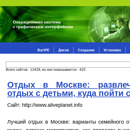
Операционная система
с графическим интерфейсом
BartPE
Диски
Создание
Установка
Всего сайтов - 13428, из них показывается - 425
Отдых в Москве: развле
отдых с детьми, куда пойти 
Сайт: http://www.aliveplanet.info
Лучший отдых в Москве: варианты семейного от