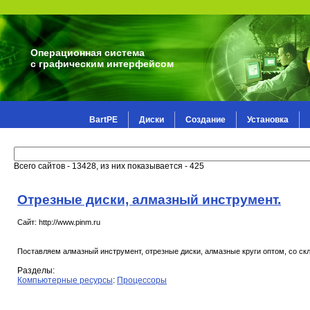
Операционная система
с графическим интерфейсом
BartPE
Диски
Создание
Установка
Всего сайтов - 13428, из них показывается - 425
Отрезные диски, алмазный инструмент.
Сайт: http://www.pinm.ru
Поставляем алмазный инструмент, отрезные диски, алмазные круги оптом, со скл
Разделы:
Компьютерные ресурсы
:
Процессоры