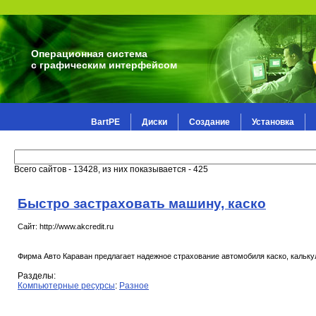
Операционная система
с графическим интерфейсом
BartPE
Диски
Создание
Установка
Всего сайтов - 13428, из них показывается - 425
Быстро застраховать машину, каско
Сайт: http://www.akcredit.ru
Фирма Авто Караван предлагает надежное страхование автомобиля каско, кальк
Разделы:
Компьютерные ресурсы
:
Разное