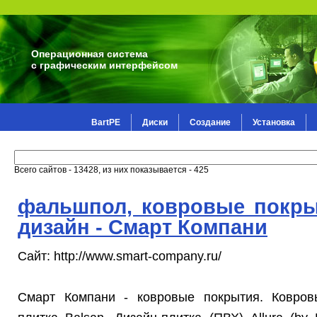
Операционная система
с графическим интерфейсом
BartPE
Диски
Создание
Установка
Всего сайтов - 13428, из них показывается - 425
фальшпол, ковровые покрыт
дизайн - Смарт Компани
Сайт: http://www.smart-company.ru/
Смарт Компани - ковровые покрытия. Ковров