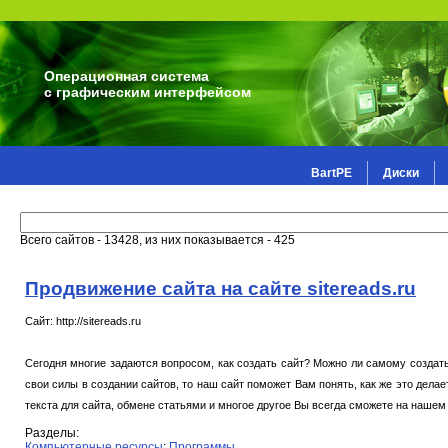
Операционная система
с графическим интерфейсом
BartPE
Диски
Всего сайтов - 13428, из них показывается - 425
Продвижение сайта на сайте sitereads.ru
Сайт: http://sitereads.ru
Сегодня многие задаются вопросом, как создать сайт? Можно ли самому создать
свои силы в создании сайтов, то наш сайт поможет Вам понять, как же это дел
текста для сайта, обмене статьями и многое другое Вы всегда сможете на нашем са
Разделы:
Компьютерные ресурсы
:
Программы