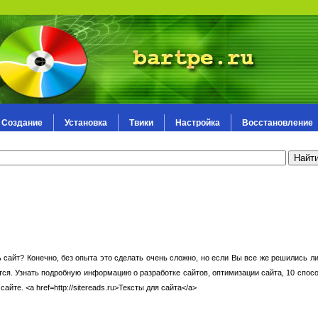
Создание
Установка
Твики
Настройка
Восстановление
 сайт? Конечно, без опыта это сделать очень сложно, но если Вы все же решились л
ается. Узнать подробную информацию о разработке сайтов, оптимизации сайта, 10 спо
йте. <a href=http://sitereads.ru>Тексты для сайта</a>