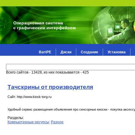
Операционная система
с графическим интерфейсом
BartPE
Диски
Создание
Установка
Всего сайтов - 13428, из них показывается - 425
Тачскрины от производителя
Сайт: http://www.kiosk-torg.ru
Удобный сервис размещения объявления про сенсорные киоски - покупка аксесс
Разделы:
Компьютерные ресурсы
:
Разное