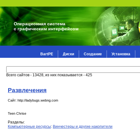
Операционная система
с графическим интерфейсом
BartPE
Диски
Создание
Установка
Всего сайтов - 13428, из них показывается - 425
Развлечения
Сайт: http://ladybugs.webng.com
Teen Chrise
Разделы:
Компьютерные ресурсы
:
Винчестеры и другие накопители