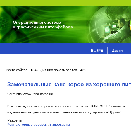
Операционная система
с графическим интерфейсом
BartPE
Диски
Всего сайтов - 13428, из них показывается - 425
Замечательные кане корсо из хорошего пи
Сайт: http://www.kane-korso.ru/
Извесные щенки кане корсо из прекрасного питомника KANKOR-T. Занимаемся ра
медалей на международной арене. Щенки кане корсо супер класса! Дорого!
Разделы:
Компьютерные ресурсы
:
Видеокарты