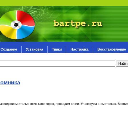
Создание
Установка
Твики
Настройка
Восстановление
томника
зведением итальянских кане-корсо, проводим вязки. Участвуем в выставках. Воспи