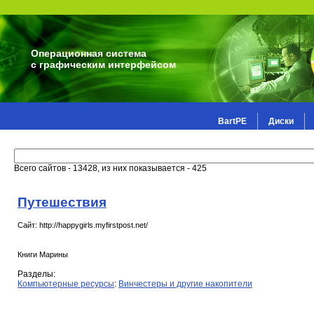
Операционная система
с графическим интерфейсом
BartPE
Диски
Всего сайтов - 13428, из них показывается - 425
Путешествия
Сайт: http://happygirls.myfirstpost.net/
Книги Марины
Разделы:
Компьютерные ресурсы
:
Винчестеры и другие накопители