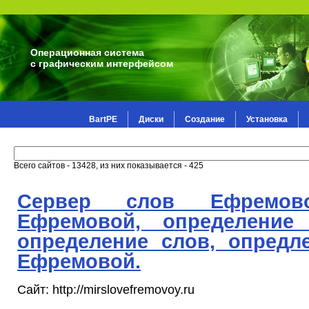
Операционная система
с графическим интерфейсом
BartPE
Диски
Создание
Установка
Всего сайтов - 13428, из них показывается - 425
Сервер слов Ефремов
Ефремовой, определение 
определение слов, опредл
Ефремовой.
Сайт: http://mirslovefremovoy.ru