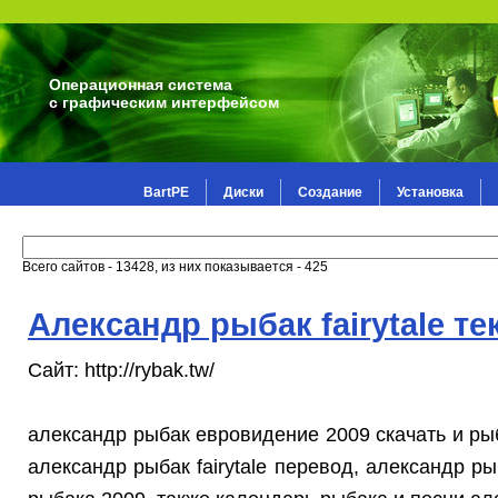
Операционная система
с графическим интерфейсом
BartPE
Диски
Создание
Установка
Всего сайтов - 13428, из них показывается - 425
Александр рыбак fairytale те
Сайт: http://rybak.tw/
александр рыбак евровидение 2009 скачать и рыб
александр рыбак fairytale перевод, александр рыб