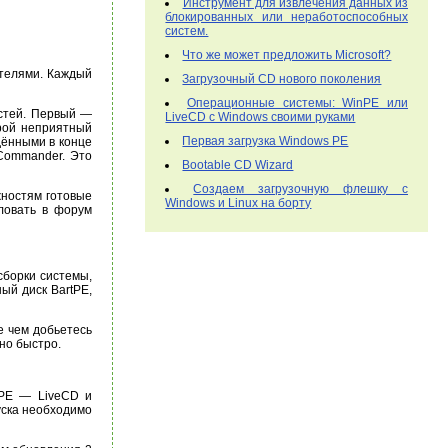
Инструмент для извлечения данных из
блокированных или неработоспособных
систем.
Что же может предложить Microsoft?
ателями. Каждый
Загрузочный CD нового поколения
Операционные системы: WinPE или
остей. Первый —
LiveCD с Windows своими руками
орой неприятный
Первая загрузка Windows PE
дёнными в конце
 Commander. Это
Bootable CD Wizard
Создаем загрузочную флешку с
жностям готовые
Windows и Linux на борту
ловать в форум
сборки системы,
ый диск BartPE,
е чем добьетесь
но быстро.
rtPE — LiveCD и
уска необходимо