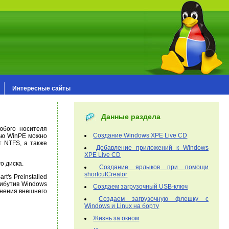
Интересные сайты
Данные раздела
любого носителя
Создание Windows XPE Live CD
щью WinPE можно
т NTFS, а также
Добавление приложений к Windows
XPE Live CD
о диска.
Создание ярлыков при помощи
shortcutCreator
's Preinstalled
рибутив Windows
Создаем загрузочный USB-ключ
енения внешнего
Создаем загрузочную флешку с
Windows и Linux на борту
Жизнь за окном