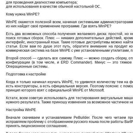
для проведения диагностики компьютера;
для использования в качестве обычной настольной ОС.
Кому нужна WinPE?
WinPE окажется полезной всем, начиная системными администраторами
из них найдет своё применение программе. Где взять WinPE?
Есть два возможных способа получения желаемого диска: простой, но 
поиск готовых сборок. Плюс — никаких дополнительных действий, кро
интерфейс, иностранный язык. Такие готовые дистрибутивы можно найти
статьи. Если вам по душе этот путь, обратите внимание на продукт ко
коммерческая система на базе WinPE с уже установленными утилитами, 
Второй способ — сделать все самому. Плюс — можно создать сборку, 
конфигурации (в том числе, и ERD Commander). Минус — это тяжкое 
Операционные cистемы.
Подготовка к настройке
Когда я только начинал изучать WinPE, то удивился количеству тем на 
есть конструкторы, а есть официальная версия. Поэтому поясню: с помо
принцип которого взят с официальной WinPE от Microsoft.
Кстати, всем советую использовать для тестирования виртуальные маши
нужного результата. Также приношу извинения за возможное частичное 
Настройка WinPE
Вначале скачиваем и устанавливаем PeBuilder. После чего читаем пр
исправляем проблему с отображением русского языка после работы BartP
принять лицензионное соглашение.