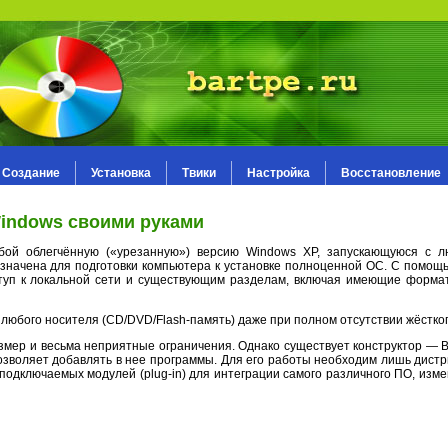
Создание
Установка
Твики
Настройка
Восстановление
Windows своими руками
т собой облегчённую («урезанную») версию Windows XP, запускающуюся с 
назначена для подготовки компьютера к установке полноценной ОС. С помо
ступ к локальной сети и существующим разделам, включая имеющие форма
любого носителя (CD/DVD/Flash-память) даже при полном отсутствии жёстког
р и весьма неприятные ограничения. Однако существует конструктор — Bart
 позволяет добавлять в нее программы. Для его работы необходим лишь дист
е подключаемых модулей (plug-in) для интеграции самого различного ПО, изм