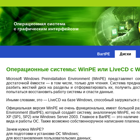
Операционная система
с графическим интерфейсом
BartPE
Диски
Операционные системы: WinPE или LiveCD с 
Microsoft Windows Preinstallation Environment (WinPE) представляе
достаточной ёмкости — в том числе, только для чтения. Система пред
разбить жесткий диск на разделы и отформатировать их, получить до
попытаться восстановить работу системы и спасти данные.
Иными словами, это — LiveCD на базе Windows, способный загружаться с 
Официальная версия WinPE не очень функциональна, имеет большой разме
Environment (BartPE), который создаёт систему, аналогичную WinPE, но
XP (SP1, SP2) или Windows Server 2003. Главное в BartPE — это наличи
вида и работы ОС. Также возможно собственноручное написание плагина.
Зачем нужна WinPE?
для подготовки к установке ОС Windows;
для восстановления пользовательских данных;