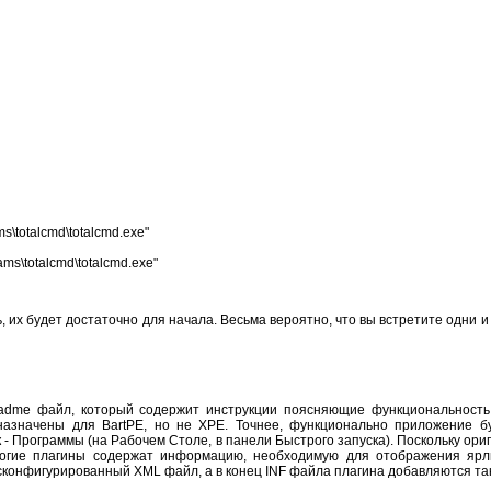
s\totalcmd\totalcmd.exe"
ms\totalcmd\totalcmd.exe"
их будет достаточно для начала. Весьма вероятно, что вы встретите одни и 
adme файл, который содержит инструкции поясняющие функциональность 
назначены для BartPE, но не XPE. Точнее, функционально приложение б
к - Программы (на Рабочем Столе, в панели Быстрого запуска). Поскольку ор
ногие плагины содержат информацию, необходимую для отображения ярл
конфигурированный XML файл, а в конец INF файла плагина добавляются так