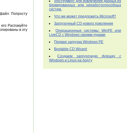
Инструмент для извлечения данных из
блокированных или неработоспособных
систем.
 файл. Попросту
Что же может предложить Microsoft?
Загрузочный CD нового поколения
 его Распакуйте
копированы в эту
Операционные системы: WinPE или
LiveCD с Windows своими руками
Первая загрузка Windows PE
Bootable CD Wizard
Создаем загрузочную флешку с
Windows и Linux на борту