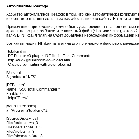
Aвто-плагины Reatogo
Удобство авто-плагинов Reatogo в том, что они автоматически копирую
говоря, авто-плагины делают за вас абсолютно всю работу. На этой стран
Примечание: приложение должно быть установлено на вашей системе и 
архив в папку plugins Запустите пакетный файл (*.bat или *.cmd), котор
папку В INF файл плагина будет добавленa необходимой информацией из
Вот как выглядит INF файла плагина для популярного файлового менедже
; totalcmd.inf
; PE Builder v3 plug-in INF file for Total Commander
; http://www.ghisler.com/download.htm
; Created by martinr with autohelp.cmd
[Version]
Signature= " NT$"
[PEBuilder]
Name="550 Total Commander "
Enable=0
Help="Files\"
[WinntDirectories]
a="Programs\totalcmd",2
[SourceDisksFiles]
Files\cabrk.dll=a,,3
Files\default.bar=a,,3
Files\no.bar=a,,3
Files\sfxhead.sfx=a,,3