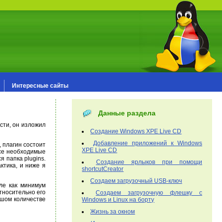
Интересные сайты
Данные раздела
сти, он изложил
Создание Windows XPE Live CD
Добавление приложений к Windows
 плагин состоит
XPE Live CD
все необходимые
я папка plugins.
Создание ярлыков при помощи
ктика, и ниже я
shortcutCreator
Создаем загрузочный USB-ключ
йле как минимум
тносительно его
Создаем загрузочную флешку с
ьшом количестве
Windows и Linux на борту
Жизнь за окном