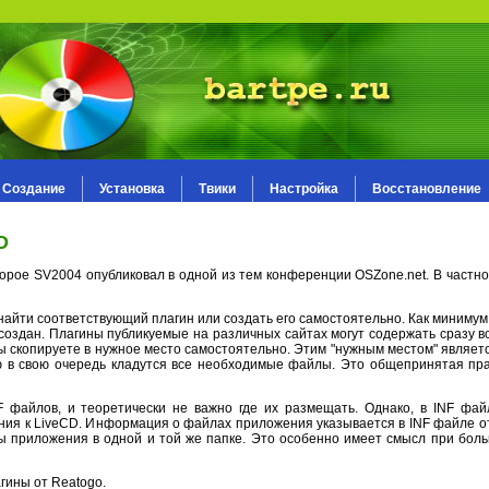
Создание
Установка
Твики
Настройка
Восстановление
D
орое SV2004 опубликовал в одной из тем конференции OSZone.net. В частно
найти соответствующий плагин или создать его самостоятельно. Как минимум,
 создан. Плагины публикуемые на различных сайтах могут содержать сразу 
вы скопируете в нужное место самостоятельно. Этим "нужным местом" являетс
ую в свою очередь кладутся все необходимые файлы. Это общепринятая пра
NF файлов, и теоретически не важно где их размещать. Однако, в INF фа
ия к LiveCD. Информация о файлах приложения указывается в INF файле о
лы приложения в одной и той же папке. Это особенно имеет смысл при бол
гины от Reatogo.