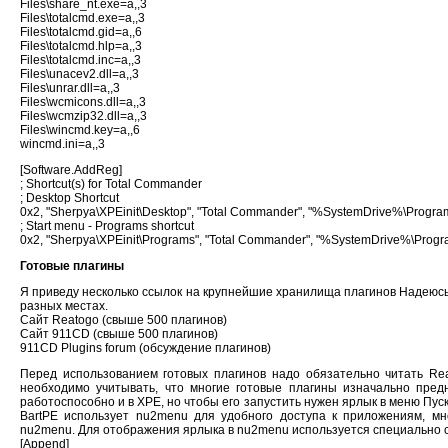
Files\share_nt.exe=a,,3
Files\totalcmd.exe=a,,3
Files\totalcmd.gid=a,,6
Files\totalcmd.hlp=a,,3
Files\totalcmd.inc=a,,3
Files\unacev2.dll=a,,3
Files\unrar.dll=a,,3
Files\wcmicons.dll=a,,3
Files\wcmzip32.dll=a,,3
Files\wincmd.key=a,,6
wincmd.ini=a,,3
[Software.AddReg]
; Shortcut(s) for Total Commander
; Desktop Shortcut
0x2, "Sherpya\XPEinit\Desktop", "Total Commander", "%SystemDrive%\Program
; Start menu - Programs shortcut
0x2, "Sherpya\XPEinit\Programs", "Total Commander", "%SystemDrive%\Progra
Готовые плагины
Я приведу несколько ссылок на крупнейшие хранилища плагинов Надеюсь, 
разных местах.
Сайт Reatogo (свыше 500 плагинов)
Сайт 911CD (свыше 500 плагинов)
911CD Plugins forum (обсуждение плагинов)
Перед использованием готовых плагинов надо обязательно читать Re
необходимо учитывать, что многие готовые плагины изначально пред
работоспособно и в XPE, но чтобы его запустить нужен ярлык в меню Пус
BartPE использует nu2menu для удобного доступа к приложениям, м
nu2menu. Для отображения ярлыка в nu2menu используется специально с
[Append]