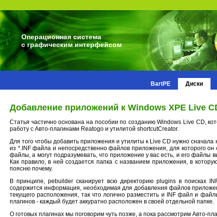
Операционная система
с графическим интерфейсом
BartPE
Диски
Добавление приложений к Windows XPE Live C
Статья частично основана на пособии по созданию Windows Live CD, кот
работу с Авто-плагинами Reatogo и утилитой shortcutCreator.
Для того чтобы добавить приложения и утилиты к Live CD нужно сначала 
из *.INF файла и непосредственно файлов приложения, для которого он
файлы, а могут подразумевать, что приложение у вас есть, и его файлы 
Как правило, в ней создается папка с названием приложения, в котор
поясню почему.
В принципе, pebuilder сканирует всю директорию plugins в поисках I
содержится информация, необходимая для добавления файлов приложен
текущего расположения, так что логично разместить и INF файл и фай
плагинов - каждый будет аккуратно расположен в своей отдельной папке.
О готовых плагинах мы поговорим чуть позже, а пока рассмотрим Авто-пла