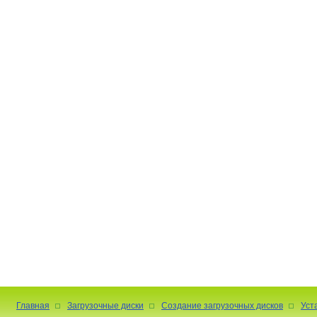
Главная
Загрузочные диски
Создание загрузочных дисков
Уст