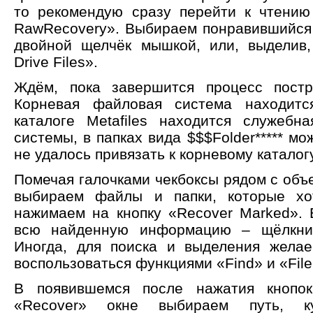
то рекомендую сразу перейти к чтению
RawRecovery». Выбираем понравившийся
двойной щелчёк мышкой, или, выделив
Drive Files».
Ждём, пока завершится процесс постр
Корневая файловая система находитс
каталоге Metafiles находится служеб
системы, в папках вида $$$Folder***** м
не удалось привязать к корневому каталогу
Помечая галочками чекбоксы рядом с объ
выбираем файлы и папки, которые хот
нажимаем на кнопку «Recover Marked». 
всю найденную информацию – щёлкнит
Иногда, для поиска и выделения жела
воспользоваться функциями «Find» и «Fil
В появившемся после нажатия кнопо
«Recover» окне выбираем путь, ку