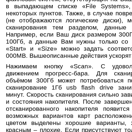
в выпадающем списке «File Systems»,
некоторых пунктов. Также, в случае пов
(не отображаются логические диски), 
сканирования тем разделом, данные
Например, если Ваш диск размером 300Г
100Гб, а данные Вам нужны только со 
«Start» и «Size» можно задать соотве
000MB. Вышеописанные действия ускорят 
Нажимаем кнопку «Scan». С удовол
движением прогресс-бара. Для скани
объёмом 300Гб может потребоваться по
сканирование 1Гб usb flash drive зан
минут. Скорость сканирования сильно зав
и состояния накопителя. После завершен
отсканированного накопителя появитс
возможных вариантов карт расположен
цветом выделены хорошие варианты, 
красным – плохие. Если присутствуют то