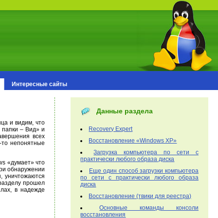
Интересные сайты
Данные раздела
ца и видим, что
Recovery Expert
 папки – Вид» и
авершения всех
Восстановление «Windows XP»
е-то непонятные
Загрузка компьютера по сети с
практически любого образа диска
ws «думает» что
при обнаружении
Еще один способ загрузки компьютера
ы, уничтожаются
по сети с практически любого образа
 разделу прошел
диска
йлах, в надежде
Восстановление (твики для реестра)
Основные команды консоли
восстановления