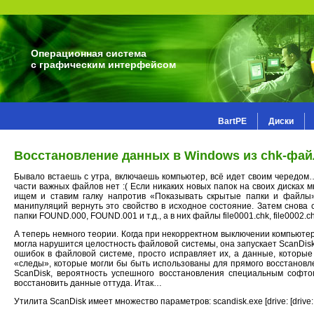
Операционная система
с графическим интерфейсом
BartPE
Диски
Восстановление данных в Windows из chk-фа
Бывало встаешь с утра, включаешь компьютер, всё идет своим чередом… 
части важных файлов нет :( Если никаких новых папок на своих дисках 
ищем и ставим галку напротив «Показывать скрытые папки и файлы»
манипуляций вернуть это свойство в исходное состояние. Затем снова
папки FOUND.000, FOUND.001 и т.д., а в них файлы file0001.chk, file0002.
А теперь немного теории. Когда при некорректном выключении компьютер
могла нарушится целостность файловой системы, она запускает ScanDisk
ошибок в файловой системе, просто исправляет их, а данные, которые
«следы», которые могли бы быть использованы для прямого восстановл
ScanDisk, вероятность успешного восстановления специальным софтом
восстановить данные оттуда. Итак…
Утилита ScanDisk имеет множество параметров: scandisk.exe [drive: [drive: ...]|/