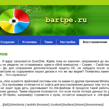
Создание
Установка
Твики
Настройка
Восстановление
йлов
И вдруг запускается ScanDisk. Ждём, пока он закончит, загружаемся до кон
мы не увидели, не отчаиваемся, идем в «Мой компьютер – Сервис – Свойства
. Да, для сохранения дополнительной защиты ОС, не забудьте после з
 смотрим на содержимое наших дисков и что же мы видим? Появились каки
chk… Что случилось?
а, сбое в работе файловой системы или по каким-то другим причинам Windo
. Эта программа отличается от софта для восстановления данных тем, что 
 не знает куда деть, рассовывает по chk-файлам. В процессе такой работ
ения данных. Таким образом получается, что если после потери данных по
 (R-Studio, например) стремится к нулю, остаётся ковыряться в .chk-фа
all] [/checkonly | /autofix [/nosave] | /custom] [/surface] [/mono] [/nosummary]