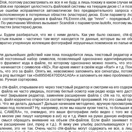
sk, поэтому рассматривать их все я не буду, а лишь покажу в каком случае 
ndisk.exe проверит целостность файловой системы на текущем диске с:\ и по
ные ошибки исправляются автоматически без предварительного запроса 
сположенную в потерянных областях (кластерах) диска. Если параметр /no
 соответствующих дисков в файлах FILEnnnn.chk, где "nnnn" – порядковый
т.д. По-умолчанию Windows вызывает Scandisk с параметром /autofix, поэтому м
стях (кластерах) диска.
. Будем разбираться, что же с ними делать. Как уже было сказано, chk
стым языком – частично там могут находится те данные, которые вы не о
озвратно утерянную коллекцию фотографий игрушечных покемонов из папье-
.д. Для дальнейших действий нам пока понадобится лишь текстовый редактор
кий постоянный набор символов, позволяющий однозначно идентифицирова
о фрагмент кода в файле, по которому однозначно можно понять, что это
начинается с символов «MZ», Rar-архив имеет в своём коде «Rar!» и т.д. По
ь, что это за файл. Опять же, невозможно запомнить все сигнатуры, потому
та png выглядит так «0x89504E470D0A1A0A» и запомнить ее явно проблемати
во. Ручная сортировка.
chk-файл, открываем его через текстовый редактор и смотрим на его содерж
файла не часто увидишь, поэтому беглый осмотр нам редко когда чего дас
ично! Закрываем редактор, заменяем расширение файла с chk на то, кото
зло, файл корректно откроется соответствующей программой. Но это самый пр
ли. Что же делать дальше? Дальше начинаем методично, вручную просматри
аю под полезной? Ну, например, если мы нашли куски текста, то большая в
AL CAMERA», то, очевидно, это ваши фотографии либо видео с того же 
 многие уже пишут напрямую в avi) ну и т.д. Имея на руках данную инфо
т смысл обращать внимание на объем chk-файлов. Если файл занимает п
е расширение (avi, mpeg и т.д.). Я вижу уже улыбку, расплывающуюся у 
алению, это не так. Очень часто chk-файлы могут содержать не все, а ли