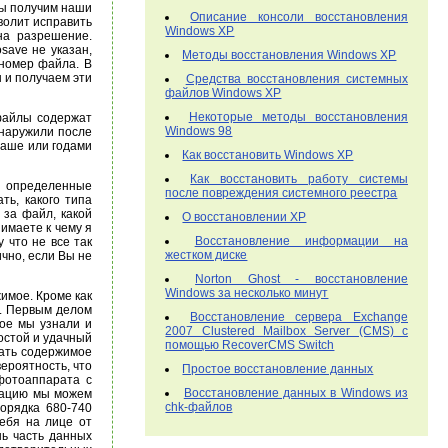
мы получим наши
Описание консоли восстановления
зволит исправить
Windows XP
на разрешение.
save не указан,
Методы восстановления Windows XP
 номер файла. В
ы и получаем эти
Средства восстановления системных
файлов Windows XP
Некоторые методы восстановления
-файлы содержат
Windows 98
бнаружили после
маше или годами
Как восстановить Windows XP
Как восстановить работу системы
 и определенные
после повреждения системного реестра
ть, какого типа
 за файл, какой
О восстановлении ХР
нимаете к чему я
Восстановление информации на
 что не все так
жестком диске
чно, если Вы не
Norton Ghost - восстановление
Windows за несколько минут
имое. Кроме как
т. Первым делом
Восстановление сервера Exchange
рое мы узнали и
2007 Clustered Mailbox Server (CMS) с
остой и удачный
помощью RecoverCMS Switch
вать содержимое
ероятность, что
Простое восстановление данных
фотоаппарата с
Восстановление данных в Windows из
рмацию мы можем
chk-файлов
орядка 680-740
тебя на лице от
шь часть данных