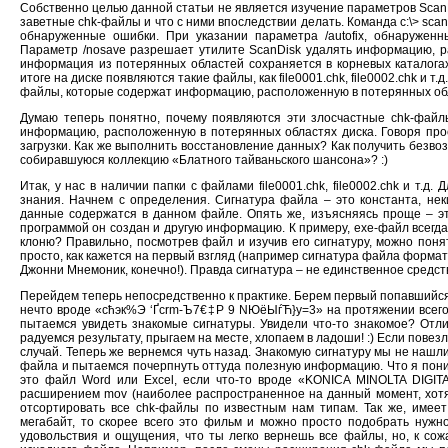
Собственно целью данной статьи не является изучение параметров ScanDi
заветные chk-файлы и что с ними впоследствии делать. Команда с:\> sca
обнаруженные ошибки. При указании параметра /autofix, обнаружен
Параметр /nosave разрешает утилите ScanDisk удалять информацию, ра
информация из потерянных областей сохраняется в корневых каталогах
итоге на диске появляются такие файлы, как file0001.chk, file0002.chk и 
файлы, которые содержат информацию, расположенную в потерянных обла
Думаю теперь понятно, почему появляются эти злосчастные chk-файлы
информацию, расположенную в потерянных областях диска. Говоря про
загрузки. Как же выполнить восстановление данных? Как получить безв
собиравшуюся коллекцию «Блатного тайваньского шансона»? :)
Итак, у нас в наличии папки с файлами file0001.chk, file0002.chk и т
знания. Начнем с определения. Сигнатура файла – это константа, не
данные содержатся в данном файле. Опять же, изъясняясь проще – эт
программой он создан и другую информацию. К примеру, exe-файл всегда 
клоню? Правильно, посмотрев файл и изучив его сигнатуру, можно понят
просто, как кажется на первый взгляд (например сигнатура файла форма
Джонни Мнемоник, конечно!). Правда сигнатура – не единственное средст
Перейдем теперь непосредственно к практике. Берем первый попавшийся 
нечто вроде «сћэк%Э ‘Ґcrm-Ъ7€‡P 9 NЮёЫѓЋ}y=3» на протяжении всего 
пытаемся увидеть знакомые сигнатуры. Увидели что-то знакомое? Отл
радуемся результату, прыгаем на месте, хлопаем в ладоши! :) Если пове
случай. Теперь же вернемся чуть назад. Знакомую сигнатуру мы не наш
файла и пытаемся почерпнуть оттуда полезную информацию. Что я поним
это файл Word или Excel, если что-то вроде «KONICA MINOLTA DIGIT
расширением mov (наиболее распространенное на данный момент, хотя
отсортировать все chk-файлы по известным нам типам. Так же, имее
мегабайт, то скорее всего это фильм и можно просто подобрать нужно
удовольствия и ощущения, что ты легко вернешь все файлы, но, к сож