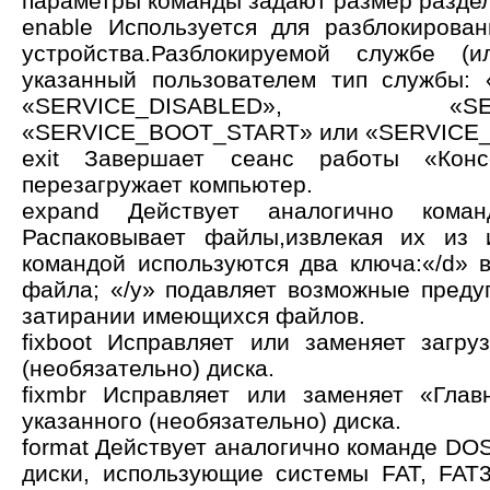
параметры команды задают размер раздел
enable Используется для разблокирова
устройства.Разблокируемой службе (и
указанный пользователем тип службы:
«SERVICE_DISABLED», «SERVI
«SERVICE_BOOT_START» или «SERVICE
exit Завершает сеанс работы «Конс
перезагружает компьютер.
expand Действует аналогично ком
Распаковывает файлы,извлекая их из 
командой используются два ключа:«/d»
файла; «/y» подавляет возможные пред
затирании имеющихся файлов.
fixboot Исправляет или заменяет загру
(необязательно) диска.
fixmbr Исправляет или заменяет «Глав
указанного (необязательно) диска.
format Действует аналогично команде DO
диски, использующие системы FAT, FAT