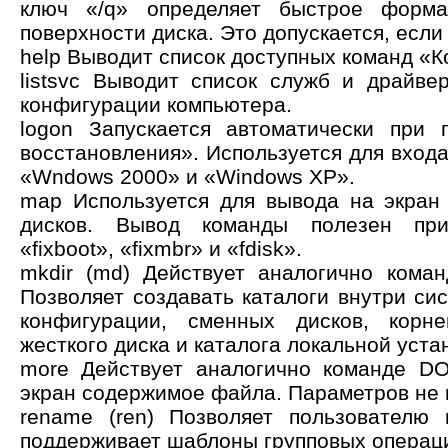
ключ «/q» определяет быстрое форма
поверхности диска. Это допускается, если
help Выводит список доступных команд «К
listsvc Выводит список служб и драйве
конфигурации компьютера.
logon Запускается автоматически при 
восстановления». Используется для вход
«Wndows 2000» и «Windows XP».
map Используется для вывода на экран
дисков. Вывод команды полезен при
«fixboot», «fixmbr» и «fdisk».
mkdir (md) Действует аналогично кома
Позволяет создавать каталоги внутри си
конфигурации, сменных дисков, корне
жесткого диска и каталога локальной уста
more Действует аналогично команде D
экран содержимое файла. Параметров не 
rename (ren) Позволяет пользователю
поддерживает шаблоны групповых операц