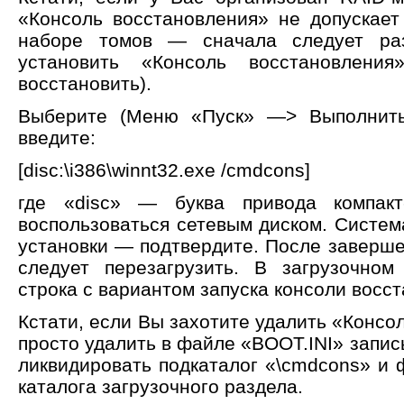
«Консоль восстановления» не допускает
наборе томов — сначала следует раз
установить «Консоль восстановлени
восстановить).
Выберите (Меню «Пуск» —> Выполнить
введитe:
[disc:\i386\winnt32.exe /cmdcons]
где «disc» — буква привода компак
воспользоваться сетевым диском. Систем
установки — подтвердите. После заверш
следует перезагрузить. В загрузочно
строка с вариантом запуска консоли восс
Кстати, если Вы захотите удалить «Консо
просто удалить в файле «BOOT.INI» запись
ликвидировать подкаталог «\cmdcons» и 
каталога загрузочного раздела.