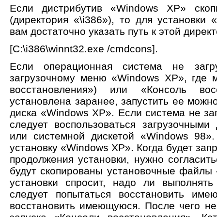
Если дистрибутив «Windows XP» скоп
(директория «\i386»), то для установки
вам достаточно указать путь к этой дирек
[C:\i386\winnt32.exe /cmdcons].
Если операционная система не загр
загрузочному меню «Windows XP», где 
восстановления») или «Консоль во
установлена заранее, запустить ее можно
диска «Windows XP». Если система не заг
следует воспользоваться загрузочными
или системной дискетой «Windows 98».
установку «Windows XP». Когда будет за
продолжения установки, нужно согласить
будут скопированы установочные файлы
установки спросит, надо ли выполнят
следует попытаться восстановить им
восстановить имеющуюся. После чего н