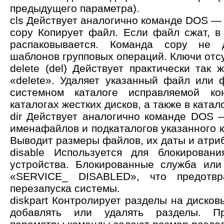
предыдущего параметра).
cls Действует аналогично команде DOS — 
сору Копирует файл. Если файл сжат, в
распаковывается. Команда сору не д
шаблонов групповых операций. Ключи отс
delete (del) Действует практически так
«delete». Удаляет указанный файл или 
системном каталоге исправляемой ко
каталогах жестких дисков, а также в катал
dir Действует аналогично команде DOS —
именафайлов и подкаталогов указанного к
Выводит размеры файлов, их даты и атри
disable Используется для блокирован
устройства. Блокированные служба или
«SERVICE_ DISABLED», что предотвр
перезапуска системы.
diskpart Контролирует разделы на дисков
добавлять или удалять разделы. П