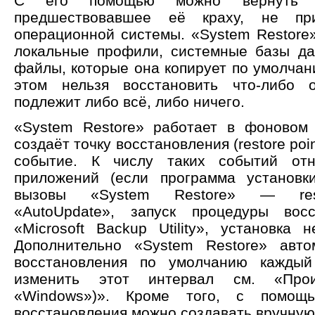
С его помощью можно вернуть с
предшествовавшее её краху, не при
операционной системы. «System Restore»
локальные профили, системные базы да
файлы, которые она копирует по умолчан
этом нельзя восстановить что-либо
подлежит либо всё, либо ничего.
«System Restore» работает в фоновом
создаёт точку восстановления (restore poi
событие. К числу таких событий отн
приложений (если программа установк
вызовы «System Restore» — restor
«AutoUpdate», запуск процедуры во
«Microsoft Backup Utility», установка 
Дополнительно «System Restore» авто
восстановления по умолчанию каждый
изменить этот интервал см. «Произ
«Windows»)». Кроме того, с помощ
восстановления можно создавать вручную