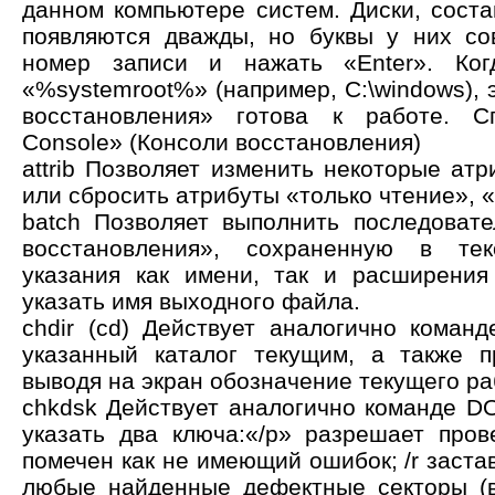
данном компьютере систем. Диски, сост
появляются дважды, но буквы у них со
номер записи и нажать «Enter». Когд
«%systemroot%» (например, C:\windows), э
восстановления» готова к работе. С
Console» (Консоли восстановления)
attrib Позволяет изменить некоторые ат
или сбросить атрибуты «только чтение», 
batch Позволяет выполнить последоват
восстановления», сохраненную в те
указания как имени, так и расширения
указать имя выходного файла.
chdir (cd) Действует аналогично кома
указанный каталог текущим, а также п
выводя на экран обозначение текущего ра
chkdsk Действует аналогично команде D
указать два ключа:«/p» разрешает про
помечен как не имеющий ошибок; /r заста
любые найденные дефектные секторы (в