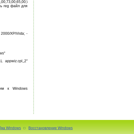
,00,73,00,65,00,\
ить reg файл для
00/XP/Vista; -
ws"
 appwiz.cpl,,2"
еним к Windows
йка Windows
Восстановление Windows