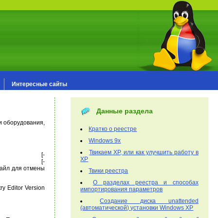
Интересные сайты
Данные раздела
и оборудования,
Кратко о реестре
Windows 9x
Твикаем XP, или как улучшить работу в
hellNew] [-
XP
hellNew] [-
файл для отмены
Твики реестра
О разделах реестра и способах
 Editor Version
импортирования параметров
Создание диска unattended
(автоматической) установки Windows XP