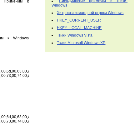
Сисадминские "примочки" и "твики"
="" Применим к
Windows
Хитрости командной строки Windows
HKEY_CURRENT_USER
HKEY_LOCAL_MACHINE
Твики Windows Vista
еним к Windows
Твики Microsoft Windows XP
,6d,00,63,00,\
0,73,00,74,00,\
,6d,00,63,00,\
0,73,00,74,00,\