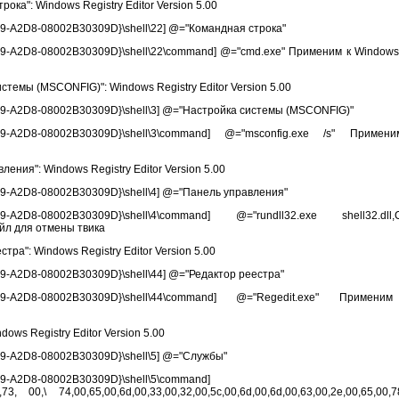
ка": Windows Registry Editor Version 5.00
2D8-08002B30309D}\shell\22] @="Командная строка"
2D8-08002B30309D}\shell\22\command] @="cmd.exe" Применим к Windows 20
темы (MSCONFIG)": Windows Registry Editor Version 5.00
A2D8-08002B30309D}\shell\3] @="Настройка системы (MSCONFIG)"
69-A2D8-08002B30309D}\shell\3\command] @="msconfig.exe /s" Прим
ния": Windows Registry Editor Version 5.00
A2D8-08002B30309D}\shell\4] @="Панель управления"
-A2D8-08002B30309D}\shell\4\command] @="rundll32.exe shell32.dll,C
айл для отмены твика
ра": Windows Registry Editor Version 5.00
2D8-08002B30309D}\shell\44] @="Редактор реестра"
069-A2D8-08002B30309D}\shell\44\command] @="Regedit.exe" Приме
ws Registry Editor Version 5.00
A2D8-08002B30309D}\shell\5] @="Службы"
A2D8-08002B30309D}\shell\5\command]
0,73, 00,\ 74,00,65,00,6d,00,33,00,32,00,5c,00,6d,00,6d,00,63,00,2e,00,65,00,7