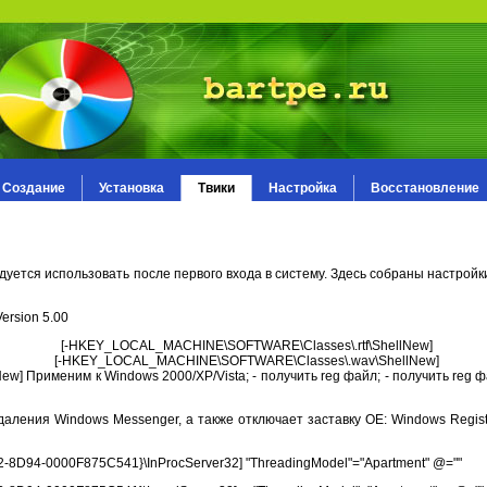
Создание
Установка
Твики
Настройка
Восстановление
тся использовать после первого входа в систему. Здесь собраны настройк
ersion 5.00
lNew] [-HKEY_LOCAL_MACHINE\SOFTWARE\Classes\.rtf\S
New] [-HKEY_LOCAL_MACHINE\SOFTWARE\Classes\.wav\S
 Применим к Windows 2000/XP/Vista; - получить reg файл; - получить reg 
аления Windows Messenger, а также отключает заставку OE: Windows Registry
94-0000F875C541}\InProcServer32] "ThreadingModel"="Apartment" @=""