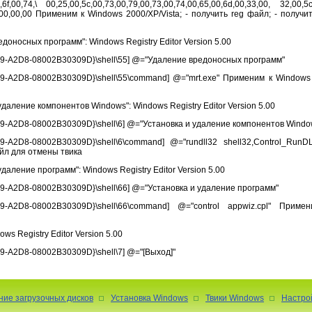
,6f,00,74,\ 00,25,00,5c,00,73,00,79,00,73,00,74,00,65,00,6d,00,33,00, 32,00,5c
,73,00,00,00 Применим к Windows 2000/XP/Vista; - получить reg файл; - получ
оносных программ": Windows Registry Editor Version 5.00
A2D8-08002B30309D}\shell\55] @="Удаление вредоносных программ"
2D8-08002B30309D}\shell\55\command] @="mrt.exe" Применим к Windows 20
даление компонентов Windows": Windows Registry Editor Version 5.00
2D8-08002B30309D}\shell\6] @="Установка и удаление компонентов Windo
D8-08002B30309D}\shell\6\command] @="rundll32 shell32,Control_RunDLL
айл для отмены твика
аление программ": Windows Registry Editor Version 5.00
2D8-08002B30309D}\shell\66] @="Установка и удаление программ"
-A2D8-08002B30309D}\shell\66\command] @="control appwiz.cpl" Прим
s Registry Editor Version 5.00
2D8-08002B30309D}\shell\7] @="[Выход]"
ние загрузочных дисков
Установка Windows
Твики Windows
Настро