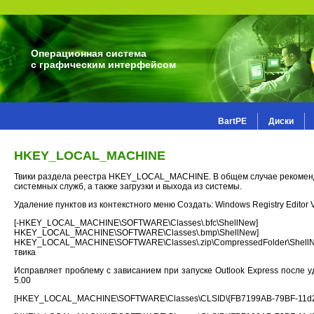
Операционная система
с графическим интерфейсом
BartPE
Диски
HKEY_LOCAL_MACHINE
Твики раздела реестра HKEY_LOCAL_MACHINE. В общем случае рекомендуе
системных служб, а также загрузки и выхода из системы.
Удаление пунктов из контекстного меню Создать: Windows Registry Editor V
[-HKEY_LOCAL_MACHINE\SOFTWARE\Classes\.bfc\Shel
HKEY_LOCAL_MACHINE\SOFTWARE\Classes\.bmp\Shell
HKEY_LOCAL_MACHINE\SOFTWARE\Classes\.zip\CompressedFolder\ShellNew]
твика
Исправляет проблему с зависанием при запуске Outlook Express после уд
5.00
[HKEY_LOCAL_MACHINE\SOFTWARE\Classes\CLSID\{FB7199AB-79BF-11d2-8D