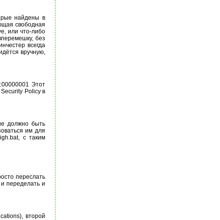
торые найдены в
ующая свободная
ve, или что-либо
 вперемешку, без
инчестер всегда
идётся вручную,
d:00000001 Этот
ecurity Policy в
ие должно быть
зоваться им для
h.bat, с таким
росто переслать
 и переделать и
ations), второй