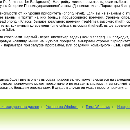
Performance for Background). Настройку можно посмотреть, если выбрать 
 (В русской версии Панель управления/Система/Дополнительно/Параметры быст
исимости от их уровня приоритета (priority level). Если вы не знакомы с э
ее важны и тратит на них больше процессорного времени. Уровень опре
d priority). Классы бывают: реального времени (real-time), высокого (high), ср
ты: критичный ко времени (time critical), высокий (highest), выше среднего
лю (idle).
 способами. Первый - через Диспетчер задач (Task Manager). Он подходит,
равую клавишу мыши на нужном процессе, выбираем строчку "Приоритет" (
ии параметра при запуске программы, или создании командного (.CMD) фа
рамма будет иметь очень высокий приоритет, что может сказаться на замедл
ресурсов приложение может просо ничего не оставить системе, и вы столкнёт
ировать с большим опозданием. В худшем случае он может просто повиснуть.
ние загрузочных дисков
Установка Windows
Твики Windows
Настро