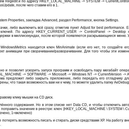
ем Regеdit и по адресу HKEY_LOCAL_MACHINE -> SYSTEM -> CurrentControlSe
Update, после чего ставим его в 1.
em Properties, закладка Advanced, раздел Performance, кнопка Settings.
и, либо выключить всё сразу, отметив пункт Adjust for best performance. Е
о ключей. По адресу HKEY_CURRENT_USER -> ControlPanel -> Desktop 
держки в миллисекундах, после которой появляются раскрывающиеся меню. У
ndowsMetrics находится ключ MinAnimate (если его нет, то создайте его 
ект анимации при сворачивании/разворачивании. Для того чтобы эти измен
но и позволит ускорить запуск программ и освободить пару мегабайт опер
_MACHINE -> SOFTWARE -> Microsoft -> Windows NT -> CurrentVersion -> 
тема предложит либо закрыть приложение, либо передать его отладчику дл
ерены, что такая возможность вам ни к чему, то можете удалить папку AeDebug
правому клику мышки на CD диск.
ённого содержания. Но в этом списке нет Data CD, и чтобы отключить авто
но поправить значение в реестре: ключ: [HKEY_LOCAL_MACHINE \ SYSTEM \ Cur
ючено, 1=включено)
е потерять возможность писать и стирать диски средствами XP. На работу в
.