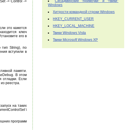
Сисадминские "примочки" и "твики"
t -> Control ->
Windows
Хитрости командной строки Windows
HKEY_CURRENT_USER
HKEY_LOCAL_MACHINE
сли это кажется
находится ключ
Твики Windows Vista
становите его в
Твики Microsoft Windows XP
тип String), по
ения вступили в
ативной памяти.
AeDebug. В этом
я отладки. Если
 из реестра.
запуск на таких
rentControlSet \
нешних программ