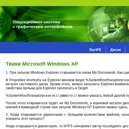
Операционная система
с графическим интерфейсом
BartPE
Диски
Твики Microsoft Windows XP
1. При запуске Windows Explorer открывается папка My Documents. Как сд
В Propreties shortcut'а на Explorer меняем target %SystemRoot%explorer.
каталог системного диска. Кроме этого, можно запускать Explorer комбин
свойствах ярлыка для Explorer прописать в Target:
%SystemRoot%\explorer.exe /e,c:\ (вместо c:\ можно указать любой другой пу
После этого открываться будет не My Documents, а корневой каталог ди
ключей в командной строке при запуске Windows NT Explorer можно здесь.
2. Когда открывается директория с большим количеством файлов, на
ускорить этот процесс?
Когда открывается директория, то NTFS обновляет метку последнего дос