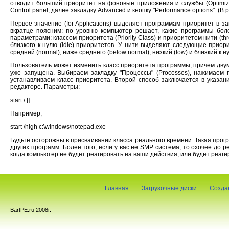
отводит больший приоритет на фоновые приложения и службы (Optimize 
Control panel, далее закладку Advanced и кнопку "Performance options".
Первое значение (for Applications) выделяет программам приоритет в зав
вкратце поясним: по уровню компьютер решает, какие программы бол
параметрами: классом приоритета (Priority Class) и приоритетом нити (threa
близкого к нулю (idle) приоритетов. У нити выделяют следующие приорите
средний (normal), ниже среднего (below normal), низкий (low) и близкий к ну
Пользователь может изменить класс приоритета программы, причем двумя
уже запущена. Выбираем закладку "Процессы" (Processes), нажимаем п
устанавливаем класс приоритета. Второй способ заключается в указан
редакторе. Параметры:
start / []
Например,
start /high c:\windows\notepad.exe
Будьте осторожны в присваивании класса реального времени. Такая прог
других программ. Более того, если у вас не SMP система, то охочее до 
когда компьютер не будет реагировать на ваши действия, или будет реаг
Главная
Загрузочные диски
Созда
BartPE.ru 2008г.