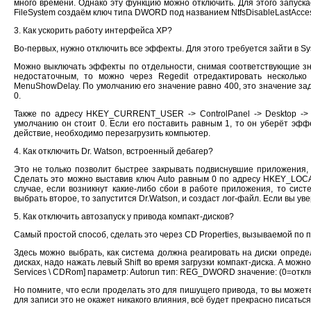
много времени. Однако эту функцию можно отключить. Для этого запуска
FileSystem cоздаём ключ типа DWORD под названием NtfsDisableLastAccess
3. Как ускорить работу интерфейса XP?
Во-первых, нужно отключить все эффекты. Для этого требуется зайти в Syst
Можно выключать эффекты по отдельности, снимая соответствующие значк
недостаточным, то можно через Regedit отредактировать нескольк
MenuShowDelay. По умолчанию его значение равно 400, это значение за
0.
Также по адресу HKEY_CURRENT_USER -> ControlPanel -> Desktop -> Wi
умолчанию он стоит 0. Если его поставить равным 1, то он уберёт эфф
действие, необходимо перезагрузить компьютер.
4. Как отключить Dr. Watson, встроенный дебагер?
Это не только позволит быстрее закрывать подвиснувшие приложения, 
Сделать это можно выставив ключ Auto равным 0 по адресу HKEY_LOCAL
случае, если возникнут какие-либо сбои в работе приложения, то сис
выбрать второе, то запустится Dr.Watson, и создаст лог-файл. Если вы ув
5. Как отключить автозапуск у привода компакт-дисков?
Самый простой способ, сделать это через CD Properties, вызываемой по 
Здесь можно выбрать, как система должна реагировать на диски определ
дисках, надо нажать левый Shift во время загрузки компакт-диска. А мож
Services \ CDRom] паpаметp: Autorun тип: REG_DWORD значение: (0=откл
Но помните, что если проделать это для пишущего привода, то вы может
для записи это не окажет никакого влияния, всё будет прекрасно писаться