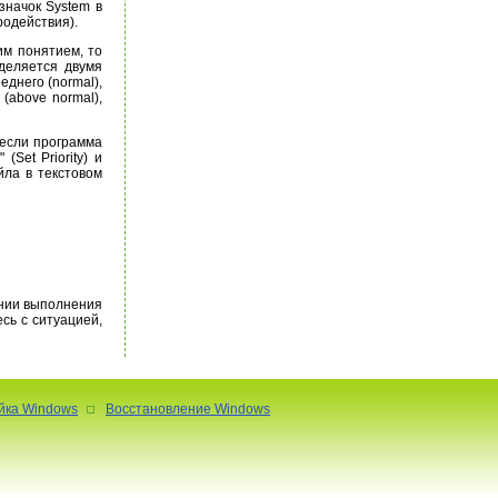
значок System в
родействия).
тим понятием, то
деляется двумя
еднего (normal),
 (above normal),
 если программа
Set Priority) и
йла в текстовом
ении выполнения
есь с ситуацией,
йка Windows
Восстановление Windows