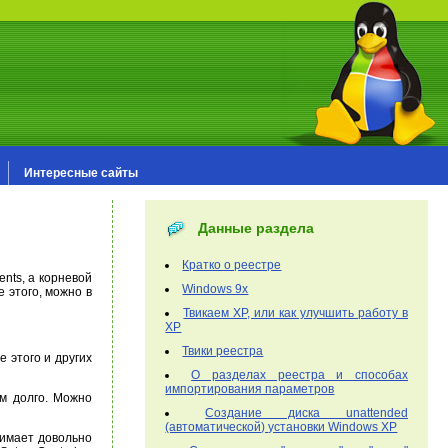
Интересные сайты
Данные раздела
Кратко о реестре
ents, а корневой
Windows 9x
е этого, можно в
Твикаем XP, или как улучшить работу в
XP
Твики реестра
 этого и других
О разделах реестра и способах
импортирования параметров
м долго. Можно
Создание диска unattended
(автоматической) установки Windows XP
нимает довольно