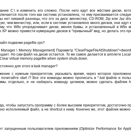
ание С:\ и изменить его сложно. После него идут все жёсткие диски, ко
ключается после того как система установлена, то ему присваивается след
 нет никакой разницы, что это за диск: винчестер, CD-ROM, Zip или Jaz dri
ую, чем винчестер, или, если в системе установлено много дисков, они идут
му, что W9x упорядочивает диски, меняя буквы, и установленный в W9x в
в XP можно привести нумерацию дисков в "привычный" вид, но делать это пр
айл подкачки pagefile.sys?
n Manager \ Memory Management] Параметр "ClearPageFileAtShutdown"=dwor
щает. Hо сам файл на диске остается. То же самое делается в апплете Local S
: Clear virtual memory pagefile when system shuts down.
стоянно для этого в task manager?
ожение с нужным приоритетом, указывать время, через которое приложен
почитайте start /? Все эти команды можно прописать в *.bat файле и поль
ммы отдельно, и не набирать команду целиком, можно сделать файлик hig
да, чтобы запустить программу с более высоким приоритетом, достаточно п
о исполняемый файл, а не shortcut к нему. Конечно же, этот файлик можно
 запущенным пользователем приложениям (Optimize Performance for Applic