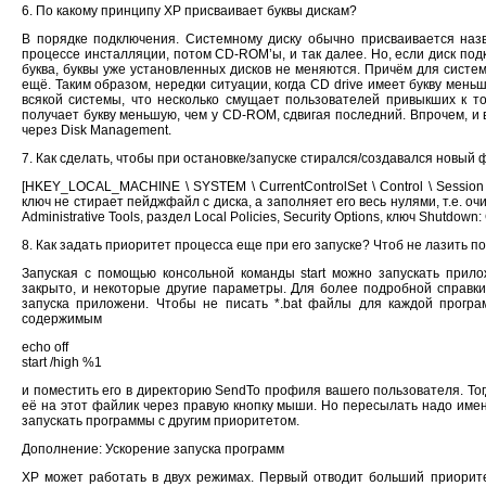
6. По какому принципу XP присваивает буквы дискам?
В порядке подключения. Системному диску обычно присваивается назв
процессе инсталляции, потом CD-ROM’ы, и так далее. Но, если диск под
буква, буквы уже установленных дисков не меняются. Причём для системы
ещё. Таким образом, нередки ситуации, когда CD drive имеет букву меньш
всякой системы, что несколько смущает пользователей привыкших к то
получает букву меньшую, чем у CD-ROM, сдвигая последний. Впрочем, и 
через Disk Management.
7. Как сделать, чтобы пpи остановке/запyске стиpался/создавался новый ф
[HKEY_LOCAL_MACHINE \ SYSTEM \ CurrentControlSet \ Control \ Sessio
ключ не стирает пейджфайл с диска, а заполняет его весь нулями, т.е. очи
Administrative Tools, раздел Local Policies, Security Options, ключ Shutdown
8. Как задать пpиоpитет процесса еще пpи его запyске? Чтоб не лазить по
Запуская с помощью консольной команды start можно запускать прил
закрыто, и некоторые другие параметры. Для более подробной справки 
запуска приложени. Чтобы не писать *.bat файлы для каждой програ
содержимым
echo off
start /high %1
и поместить его в директорию SendTo профиля вашего пользователя. Тог
её на этот файлик через правую кнопку мыши. Но пересылать надо именн
запускать программы с другим приоритетом.
Дополнение: Ускорение запуска программ
XP может работать в двух режимах. Первый отводит больший приоритет