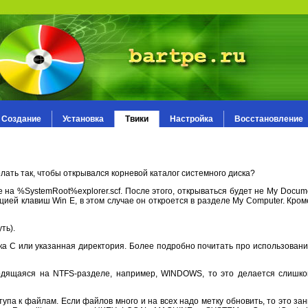
Создание
Установка
Твики
Настройка
Восстановление
елать так, чтобы открывался корневой каталог системного диска?
exe на %SystemRoot%explorer.scf. После этого, открываться будет не My Docum
ацией клавиш Win E, в этом случае он откроется в разделе My Computer. Кром
ть).
ска С или указанная директория. Более подробно почитать про использование
ходящаяся на NTFS-разделе, например, WINDOWS, то это делается слишко
тупа к файлам. Если файлов много и на всех надо метку обновить, то это за