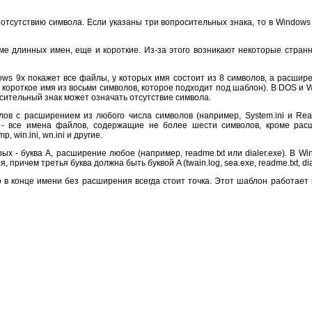
 отсутствию символа. Если указаны три вопросительных знака, то в Windows 
ме длинных имен, еще и короткие. Из-за этого возникают некоторые стран
ows 9x покажет все файлы, у которых имя состоит из 8 символов, а расширен
т короткое имя из восьми символов, которое подходит под шаблон). В DOS и 
осительный знак может означать отсутствие символа.
ов с расширением из любого числа символов (например, System.ini и Rea
P - все имена файлов, содержащие не более шести символов, кроме рас
 win.ini, wn.ini и другие.
рых - буква A, расширение любое (например, readme.txt или dialer.exe). В 
причем третья буква должна быть буквой A (twain.log, sea.exe, readme.txt, dial
что в конце имени без расширения всегда стоит точка. Этот шаблон работает