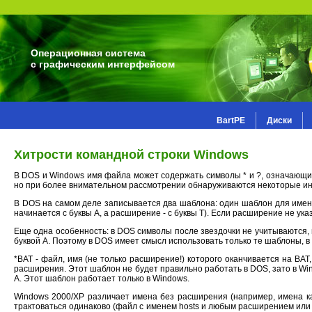
Операционная система
с графическим интерфейсом
BartPE
Диски
Хитрости командной строки Windows
В DOS и Windows имя файла может содержать символы * и ?, означающие 
но при более внимательном рассмотрении обнаруживаются некоторые и
В DOS на самом деле записывается два шаблона: один шаблон для имени,
начинается с буквы A, а расширение - с буквы T). Если расширение не ука
Еще одна особенность: в DOS символы после звездочки не учитываются, н
буквой A. Поэтому в DOS имеет смысл использовать только те шаблоны, в 
*BAT - файл, имя (не только расширение!) которого оканчивается на BAT, 
расширения. Этот шаблон не будет правильно работать в DOS, зато в Wi
A. Этот шаблон работает только в Windows.
Windows 2000/XP различает имена без расширения (например, имена ката
трактоваться одинаково (файл с именем hosts и любым расширением или бе