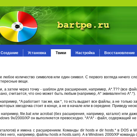
Создание
Установка
Твики
Настройка
Восстановление
любое количество символов или один символ. С первого взгляда ничего слож
нтересные вещи.
 а затем через точку - шаблон для расширения, например, A*.T?? (все фай
зано, считается, что оно может быть любым (например, A* эквивалентно A*.*).
апример, *A работает так же, как *, то есть выдает все файлы, а не только
которых звездочка стоит в конце, а не в начале или в середине. Приведу неск
например, file.bat или acrobat (без расширения, например, каталог) или даж
ndows 9x/2000/XP он выполняется превосходно. *A*A* - файл, содержащий не 
логов) и имена с расширением. Команды dir hosts и dir hosts.* в DOS и W
з него, например, файлы hosts и hosts.sam). А в Windows 2000/XP команда d