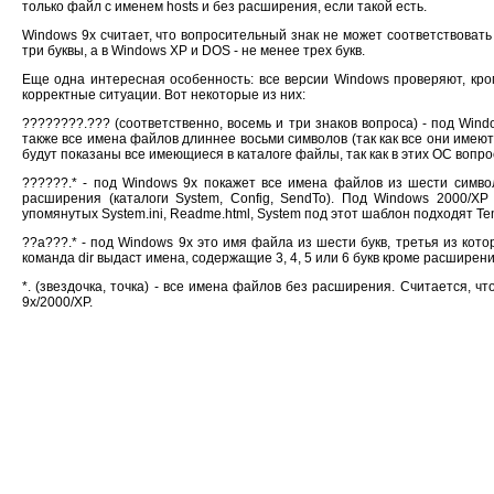
только файл с именем hosts и без расширения, если такой есть.
Windows 9x считает, что вопросительный знак не может соответствовать
три буквы, а в Windows XP и DOS - не менее трех букв.
Еще одна интересная особенность: все версии Windows проверяют, кро
корректные ситуации. Вот некоторые из них:
????????.??? (соответственно, восемь и три знаков вопроса) - под Wind
также все имена файлов длиннее восьми символов (так как все они имею
будут показаны все имеющиеся в каталоге файлы, так как в этих ОС вопр
??????.* - под Windows 9x покажет все имена файлов из шести символ
расширения (каталоги System, Config, SendTo). Под Windows 2000/X
упомянутых System.ini, Readme.html, System под этот шаблон подходят Temp,
??a???.* - под Windows 9x это имя файла из шести букв, третья из кото
команда dir выдаст имена, содержащие 3, 4, 5 или 6 букв кроме расширения, 
*. (звездочка, точка) - все имена файлов без расширения. Считается, 
9x/2000/XP.