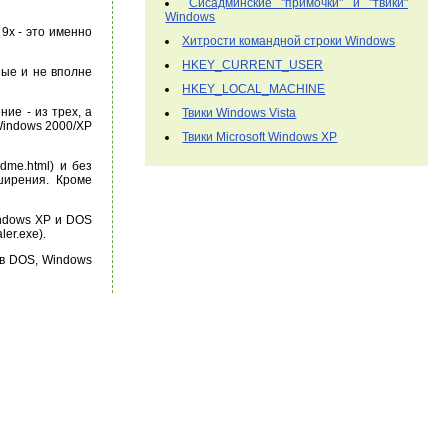
Сисадминские "примочки" и "твики"
Windows
9x - это именно
Хитрости командной строки Windows
HKEY_CURRENT_USER
ные и не вполне
HKEY_LOCAL_MACHINE
ие - из трех, а
Твики Windows Vista
Windows 2000/XP
Твики Microsoft Windows XP
dme.html) и без
ширения. Кроме
Windows XP и DOS
er.exe).
 в DOS, Windows