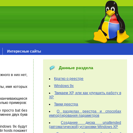
Интересные сайты
Данные раздела
ного в них нет,
Кратко о реестре
Windows 9x
лы, имя которых
Твикаем XP, или как улучшить работу в
XP
 заканчивающиеся
олько примеров:
Твики реестра
е просто bat без
О разделах реестра и способах
менее двух букв
импортирования параметров
Создание диска unattended
indows 9x будут
(автоматической) установки Windows XP
ir hosts покажет