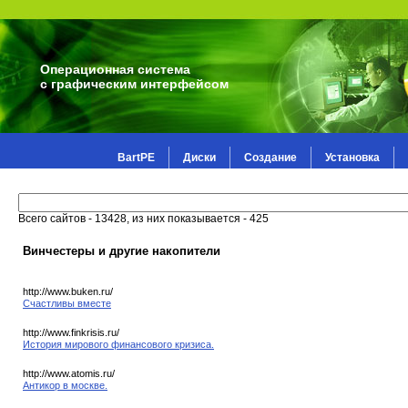
Операционная система
с графическим интерфейсом
BartPE
Диски
Создание
Установка
Всего сайтов - 13428, из них показывается - 425
Винчестеры и другие накопители
http://www.buken.ru/
Счастливы вместе
http://www.finkrisis.ru/
История мирового финансового кризиса.
http://www.atomis.ru/
Антикор в москве.