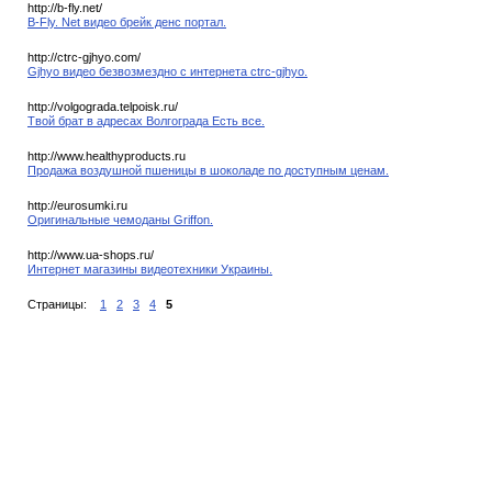
http://b-fly.net/
B-Fly. Net видео брейк денс портал.
http://ctrc-gjhyo.com/
Gjhyo видео безвозмездно с интернета ctrc-gjhyo.
http://volgograda.telpoisk.ru/
Твой брат в адресах Волгограда Есть все.
http://www.healthyproducts.ru
Продажа воздушной пшеницы в шоколаде по доступным ценам.
http://eurosumki.ru
Оригинальные чемоданы Griffon.
http://www.ua-shops.ru/
Интернет магазины видеотехники Украины.
Страницы:
1
2
3
4
5