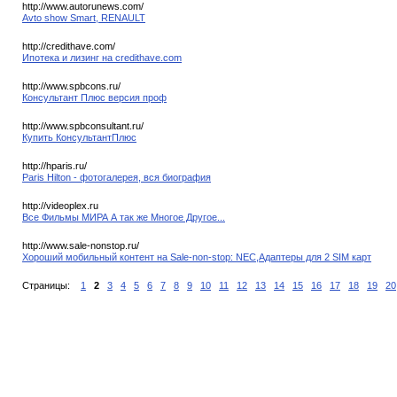
http://www.autorunews.com/
Avto show Smart, RENAULT
http://credithave.com/
Ипотека и лизинг на credithave.com
http://www.spbcons.ru/
Консультант Плюс версия проф
http://www.spbconsultant.ru/
Купить КонсультантПлюс
http://hparis.ru/
Paris Hilton - фотогалерея, вся биография
http://videoplex.ru
Все Фильмы МИРА А так же Многое Другое...
http://www.sale-nonstop.ru/
Хороший мобильный контент на Sale-non-stop: NEC,Адаптеры для 2 SIM карт
Страницы:
1
2
3
4
5
6
7
8
9
10
11
12
13
14
15
16
17
18
19
20