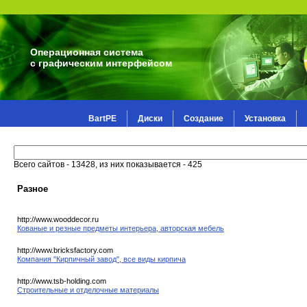
Операционная система
с графическим интерфейсом
BartPE
Диски
Создание
Установка
Всего сайтов - 13428, из них показывается - 425
Разное
http://www.wooddecor.ru
Кованые и резные предметы интерьера, авторская мебель
http://www.bricksfactory.com
Компания "Кирпичный завод", все виды кирпича
http://www.tsb-holding.com
Строительные и отделочные материалы