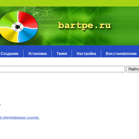
Создание
Установка
Твики
Настройка
Восстановление
.
ие предложенных ссылок.