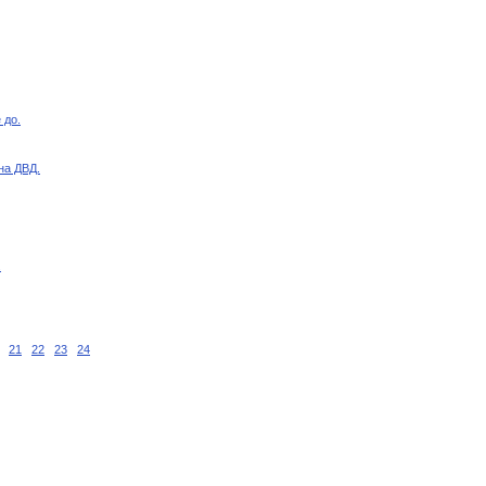
 до.
на ДВД.
.
21
22
23
24