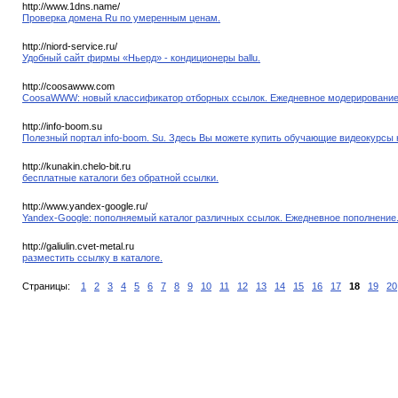
http://www.1dns.name/
Проверка домена Ru по умеренным ценам.
http://niord-service.ru/
Удобный сайт фирмы «Ньерд» - кондиционеры ballu.
http://coosawww.com
CoosaWWW: новый класcификатор отборных ссылок. Ежедневное модерирование
http://info-boom.su
Полезный портал info-boom. Su. Здесь Вы можете купить обучающие видеокурсы 
http://kunakin.chelo-bit.ru
бесплатные каталоги без обратной ссылки.
http://www.yandex-google.ru/
Yandex-Google: пополняемый каталог различных ссылок. Ежедневное пополнение
http://galiulin.cvet-metal.ru
разместить ссылку в каталоге.
Страницы:
1
2
3
4
5
6
7
8
9
10
11
12
13
14
15
16
17
18
19
20