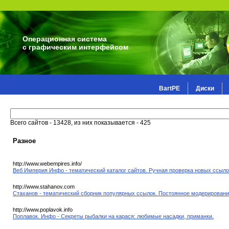
Операционная система
с графическим интерфейсом
BartPE
Диски
Всего сайтов - 13428, из них показывается - 425
Разное
http://www.webempires.info/
Веб Империя Инфо - тематический каталог сайтов. Ручная проверка новых ссыло
http://www.stahanov.com
Стаханов - тематический сборник популярных ссылок. Постоянное модерирован
http://www.poplavok.info
Поплавок. Инфо - Секреты рыбалки на карася: любимые насадки, приманки.