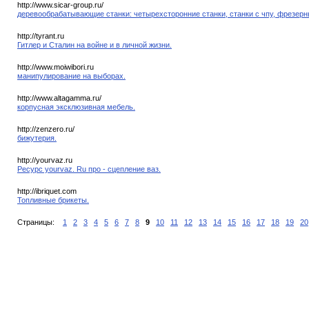
http://www.sicar-group.ru/
деревообрабатывающие станки: четырехсторонние станки, станки с чпу, фрезерн
http://tyrant.ru
Гитлер и Сталин на войне и в личной жизни.
http://www.moiwibori.ru
манипулирование на выборах.
http://www.altagamma.ru/
корпусная эксклюзивная мебель.
http://zenzero.ru/
бижутерия.
http://yourvaz.ru
Ресурс yourvaz. Ru про - сцепление ваз.
http://ibriquet.com
Топливные брикеты.
Страницы:
1
2
3
4
5
6
7
8
9
10
11
12
13
14
15
16
17
18
19
20