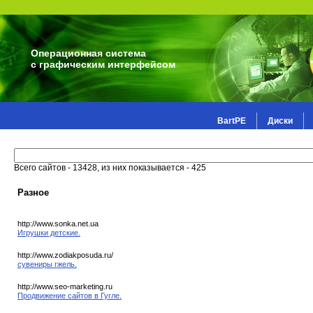
Операционная система
с графическим интерфейсом
BartPE
Диски
Всего сайтов - 13428, из них показывается - 425
Разное
http://www.sonka.net.ua
Игрушки детские.
http://www.zodiakposuda.ru/
сувениры гжель.
http://www.seo-marketing.ru
Продвижение сайтов в Гугле.