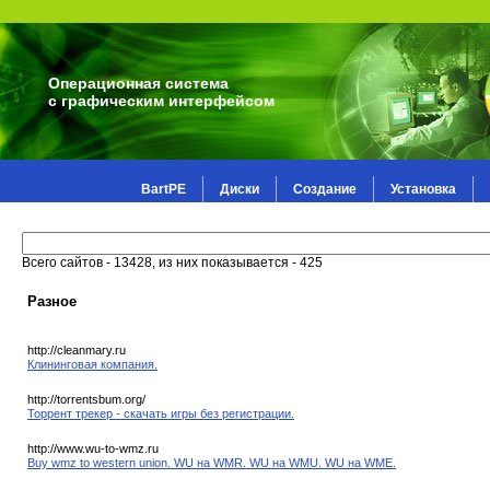
Операционная система
с графическим интерфейсом
BartPE
Диски
Создание
Установка
Всего сайтов - 13428, из них показывается - 425
Разное
http://cleanmary.ru
Клининговая компания.
http://torrentsbum.org/
Торрент трекер - скачать игры без регистрации.
http://www.wu-to-wmz.ru
Buy wmz to western union. WU на WMR. WU на WMU. WU на WME.