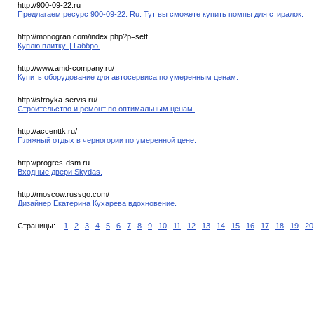
http://900-09-22.ru
Предлагаем ресурс 900-09-22. Ru. Тут вы сможете купить помпы для стиралок.
http://monogran.com/index.php?p=sett
Куплю плитку. | Габбро.
http://www.amd-company.ru/
Купить оборудование для автосервиса по умеренным ценам.
http://stroyka-servis.ru/
Строительство и ремонт по оптимальным ценам.
http://accenttk.ru/
Пляжный отдых в черногории по умеренной цене.
http://progres-dsm.ru
Входные двери Skydas.
http://moscow.russgo.com/
Дизайнер Екатерина Кухарева вдохновение.
Страницы:
1
2
3
4
5
6
7
8
9
10
11
12
13
14
15
16
17
18
19
20