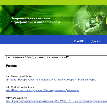
Операционная система
с графическим интерфейсом
BartPE
Диски
Всего сайтов - 13428, из них показывается - 425
Разное
http://www.gunsight.ru/
Интернет Ресурс известных прицелов. Статьи и обзоры - Планка вивера.
http://ludmila.wellnet.me/
Web-Блог красоты и здоровья. Мы предлагаем - Для загара.
http://car-work.ru/
Web-Сайт автомобильной электроники. Car-Work. Ru - Ремонт блоков управления