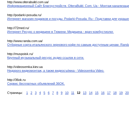
http://www.olterabuild.com.ua/
Информационный Сайт Благоустройств. OlteraBuild. Com. Ua - Монтаж канализаци
http://podarki-posuda.ru/
Интернет магазин подарков и посуды. Podarki-Posuda. Ru - Подставки для украше
http://72med.ru/
Интернет Ресурс о медицине в Тюмени. Медицина - врач-комбустиолог.
http://www.randa.com.ua/
Отборные сорта итальянского зернового кофе по самым доступным ценам. Randa
http://muspoisk.ru/
Крупный музыкальный ресурс аудио ссылок в сети.
http://videosemka.kiev.ua
Недорого видеомонтаж, а также видеосъёмка - Videosemka Video.
http://36ok.ru
Сервис бесплатных объявлений 36OK.
Страницы:
1
2
3
4
5
6
7
8
9
10
11
12
13
14
15
16
17
18
19
20