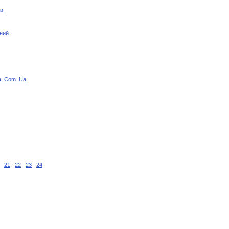
и.
ний.
. Com. Ua.
21
22
23
24