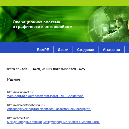
Операционная система
с графическим интерфейсом
BartPE
Диски
Создание
Установка
Всего сайтов - 13428, из них показывается - 425
Разное
http://mirsigaret.ru/
Web-портал о сигаретах MirSigaret. Ru - Chesterfield.
http://www.avtobobruisk.ru/
Автобобруйск портал любителей автомобилей беларуси.
http://vsesvit.ua
международные звонки, международные звонки с мобильного.