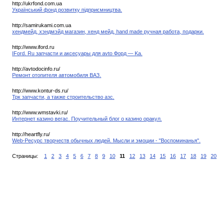
http://ukrfond.com.ua
Український фонд розвитку підприємництва.
http://samirukami.com.ua
хендмейд, хэндмэйд магазин, хенд мейд, hand made ручная работа, подарки.
http://www.iford.ru
IFord. Ru запчасти и аксесуары для avto Форд — Ka.
http://avtodocinfo.ru/
Ремонт отопителя автомобиля ВАЗ.
http://www.kontur-ds.ru/
Трк запчасти, а также строительство азс.
http://www.wmstavki.ru/
Интернет казино вегас. Поучительный блог о казино оракул.
http://heartfly.ru/
Web-Ресурс творчеств обычных людей. Мысли и эмоции - "Воспоминанья".
Страницы:
1
2
3
4
5
6
7
8
9
10
11
12
13
14
15
16
17
18
19
20