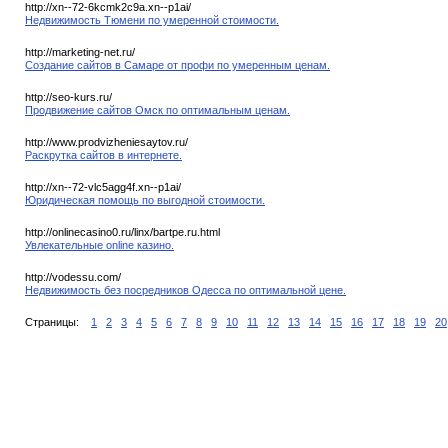
http://xn--72-6kcmk2c9a.xn--p1ai/
Недвижимость Тюмени по умеренной стоимости.
http://marketing-net.ru/
Создание сайтов в Самаре от профи по умеренным ценам.
http://seo-kurs.ru/
Продвижение сайтов Омск по оптимальным ценам.
http://www.prodvizheniesaytov.ru/
Раскрутка сайтов в интернете.
http://xn--72-vlc5agg4f.xn--p1ai/
Юридическая помощь по выгодной стоимости.
http://onlinecasino0.ru/linx/bartpe.ru.html
Увлекательные online казино.
http://vodessu.com/
Недвижимость без посредников Одесса по оптимальной цене.
Страницы:
1
2
3
4
5
6
7
8
9
10
11
12
13
14
15
16
17
18
19
20