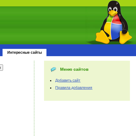
Интересные сайты
Меню сайтов
Добавить сайт
Правила добавления