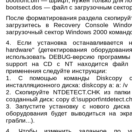
bootfont.bin — шрифт, нужен только для л
bootsect.dos — файл с загрузочным секто
После форматирования раздела скопируйт
загрузитесь в Recovery Console Wind
загрузочный сектор Windows 2000 командой
4. Если установка останавливается н
hardware" (детектирования оборудовани
использовать DEBUG-версию программы
support на CD с NT находится файл
применения следуйте инструкции:
1. С помощью команды Diskcopy со
инсталляционного диска: diskcopy a: a: /v
2. Скопируйте NTDETECT.CHK из папки 
созданный диск: copy d:\support\ntdetect.c
3. Запустите установку с нового диск
оборудования будет выводиться на экра
грабли...).
4. Чтобы изменить заданное по ум