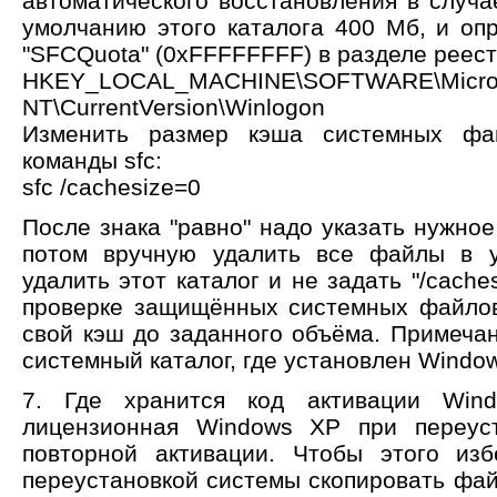
автоматического восстановления в случа
умолчанию этого каталога 400 Мб, и оп
"SFCQuota" (0xFFFFFFFF) в разделе реес
HKEY_LOCAL_MACHINE\SOFTWARE\Micros
NT\CurrentVersion\Winlogon
Изменить размер кэша системных ф
команды sfc:
sfc /cachesize=0
После знака "равно" надо указать нужное
потом вручную удалить все файлы в у
удалить этот каталог и не задать "/cache
проверке защищённых системных файлов
свой кэш до заданного объёма. Примеч
системный каталог, где установлен Windo
7. Где хранится код активации Win
лицензионная Windows XP при переуст
повторной активации. Чтобы этого изб
переустановкой системы скопировать фай