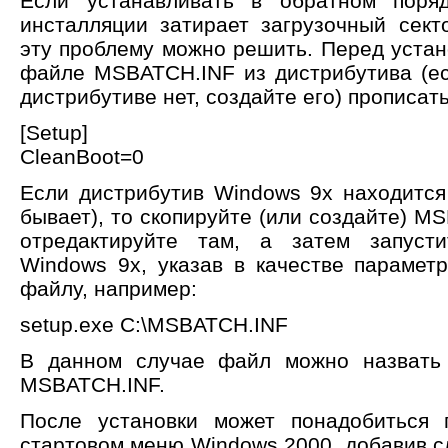
Если устанавливать в обратном поря
инсталляции затирает загрузочный сек
эту проблему можно решить. Перед устан
файле MSBATCH.INF из дистрибутива (е
дистрибутиве нет, создайте его) прописат
[Setup]
CleanBoot=0
Если дистрибутив Windows 9x находится
бывает), то скопируйте (или создайте) M
отредактируйте там, а затем запусти
Windows 9x, указав в качестве парамет
файлу, например:
setup.exe C:\MSBATCH.INF
В данном случае файл можно назвать 
MSBATCH.INF.
После установки может понадобиться 
стартовом меню Windows 2000, добавив с