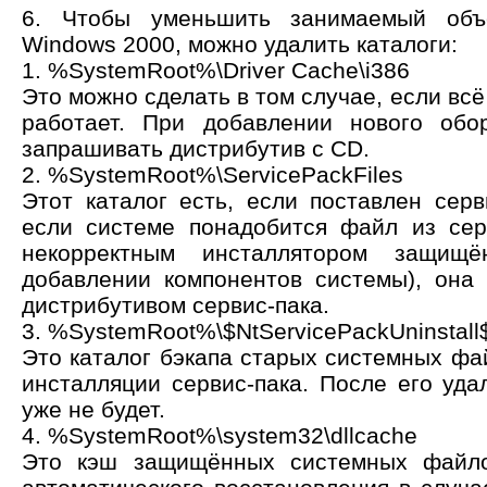
6. Чтобы уменьшить занимаемый объ
Windows 2000, можно удалить каталоги:
1. %SystemRoot%\Driver Cache\i386
Это можно сделать в том случае, если всё
работает. При добавлении нового обо
запрашивать дистрибутив с CD.
2. %SystemRoot%\ServicePackFiles
Этот каталог есть, если поставлен серв
если системе понадобится файл из сер
некорректным инсталлятором защищ
добавлении компонентов системы), она
дистрибутивом сервис-пака.
3. %SystemRoot%\$NtServicePackUninstall
Это каталог бэкапа старых системных фа
инсталляции сервис-пака. После его уда
уже не будет.
4. %SystemRoot%\system32\dllcache
Это кэш защищённых системных файло