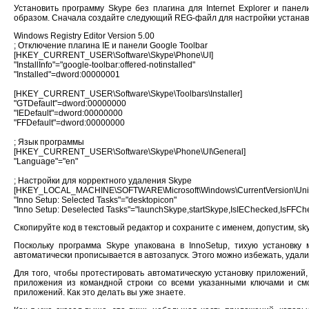
Установить программу Skype без плагина для Internet Explorer и пане
образом. Сначала создайте следующий REG-файл для настройки устана
Windows Registry Editor Version 5.00
; Отключение плагина IE и панели Google Toolbar
[HKEY_CURRENT_USER\Software\Skype\Phone\UI]
"InstallInfo"="google-toolbar:offered-notinstalled"
"Installed"=dword:00000001
[HKEY_CURRENT_USER\Software\Skype\Toolbars\Installer]
"GTDefault"=dword:00000000
"IEDefault"=dword:00000000
"FFDefault"=dword:00000000
; Язык программы
[HKEY_CURRENT_USER\Software\Skype\Phone\UI\General]
"Language"="en"
; Настройки для корректного удаления Skype
[HKEY_LOCAL_MACHINE\SOFTWARE\Microsoft\Windows\CurrentVersion\Unins
"Inno Setup: Selected Tasks"="desktopicon"
"Inno Setup: Deselected Tasks"="launchSkype,startSkype,IsIEChecked,IsFFCh
Скопируйте код в текстовый редактор и сохраните с именем, допустим, skyp
Поскольку программа Skype упакована в InnoSetup, тихую установк
автоматически прописывается в автозапуск. Этого можно избежать, удал
Для того, чтобы протестировать автоматическую установку приложений,
приложения из командной строки со всеми указанными ключами и смо
приложений. Как это делать вы уже знаете.