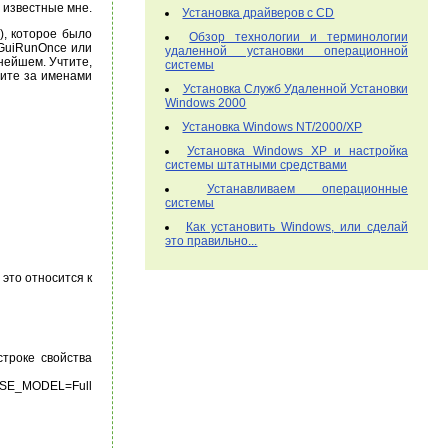
е известные мне.
Установка драйверов с CD
), которое было
Обзор технологии и терминологии
(GuiRunOnce или
удаленной установки операционной
нейшем. Учтите,
системы
едите за именами
Установка Служб Удаленной Установки
Windows 2000
Установка Windows NT/2000/XP
Установка Windows XP и настройка
системы штатными средствами
Устанавливаем операционные
системы
Как установить Windows, или сделай
это правильно...
 это относится к
троке свойства
E_MODEL=Full