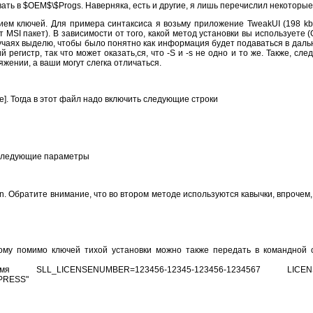
вать в $OEM$\$Progs. Наверняка, есть и другие, я лишь перечислил некоторы
ием ключей. Для примера синтаксиса я возьму приложение TweakUI (198 kb
 MSI пакет). В зависимости от того, какой метод установки вы используете 
случаях выделю, чтобы было понятно как информация будет подаваться в даль
регистр, так что может оказать,ся, что -S и -s не одно и то же. Также, сл
жении, а ваши могут слегка отличаться.
e]. Тогда в этот файл надо включить следующие строки
ь следующие параметры
n. Обратите внимание, что во втором методе используются кавычки, впрочем,
тому помимо ключей тихой установки можно также передать в командной с
мя SLL_LICENSENUMBER=123456-12345-123456-1234567 LICENS
PRESS"