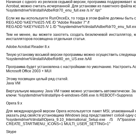
Начиная с одного из релизов седьмой версии, программа поддерживает кл
Acrobat, можно считать исчерпанной. Для установки из пакетного файла к
%systemdrive%\Install\AdbeRdr70_enu_full.exe /s /v" /qn"
Если же вы используете RunOnceEx, то тогда в этом файле должны быт
REG ADD %KEY%\025 /VE /D "Adobe Reader 7" /f
REG ADD %KEY%\025 /V 1 /D "%systemdrive%\Install\AdbeRdr70_enu_full.exe /s 
Тем не менее, вы можете захотеть создать безключевой инсталлятор, 
инсталляторов посвящена отдельная статья.
Adobe Acrobat Reader 8.х
Тихую установку восьмой версии программы можно осуществить следующ
%systemdrive%\Install\AdbeRdr80_en_US.exe /sAll
Программа будет установлена с настройками по умолчанию. Настроить Ac
Microsoft Office 2003 + MUI
Этому посвящен целый ряд статей.
Java VM
Виртуальную машину Java VM также можно установить автоматически. Загр
ключи: %systemdrive%\Install\jre-6-windows-i586.exe /s REBOOT=Suppress
Opera 9.x
Для международной версии Opera используется пакет MSI, упакованный п
указать ряд свойств установщика Windows (код представляет собой одну с
%systemdrive%\Install\Opera_9.10_International_Setup.exe /S /V
CREATE_STARTMENU_ICONS=1 MULTI_USER_SETTING=1"
Skype