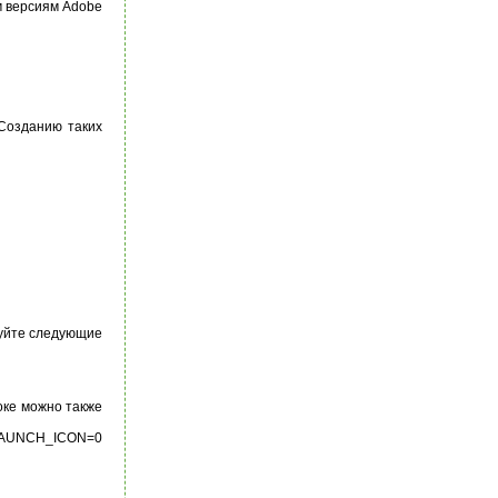
м версиям Adobe
 Созданию таких
ьзуйте следующие
оке можно также
KLAUNCH_ICON=0