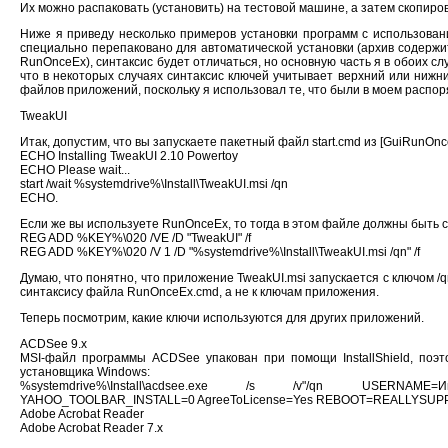
Их можно распаковать (установить) на тестовой машине, а затем скопиро
Ниже я приведу несколько примеров установки программ с использован
специально перепаковано для автоматической установки (архив содержит
RunOnceEx), синтаксис будет отличаться, но основную часть я в обоих 
что в некоторых случаях синтаксис ключей учитывает верхний или нижний 
файлов приложений, поскольку я использовал те, что были в моем распоря
TweakUI
Итак, допустим, что вы запускаете пакетный файл start.cmd из [GuiRunOnc
ECHO Installing TweakUI 2.10 Powertoy
ECHO Please wait...
start /wait %systemdrive%\Install\TweakUI.msi /qn
ECHO.
Если же вы используете RunOnceEx, то тогда в этом файле должны быт
REG ADD %KEY%\020 /VE /D "TweakUI" /f
REG ADD %KEY%\020 /V 1 /D "%systemdrive%\Install\TweakUI.msi /qn" /f
Думаю, что понятно, что приложение TweakUI.msi запускается с ключом /q
синтаксису файла RunOnceEx.cmd, а не к ключам приложения.
Теперь посмотрим, какие ключи используются для других приложений.
ACDSee 9.x
MSI-файл программы ACDSee упакован при помощи InstallShield, поэ
установщика Windows:
%systemdrive%\Install\acdsee.exe /s /v"/qn USERNAME=И
YAHOO_TOOLBAR_INSTALL=0 AgreeToLicense=Yes REBOOT=REALLYSUP
Adobe Acrobat Reader
Adobe Acrobat Reader 7.х