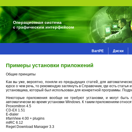
Операционная система
с графическим интерфейсом
BartPE
Диски
Примеры установки приложений
Общие принципы
Kак вы уже, вероятно, поняли из предыдущих статей, для автоматическ
курсе о чем речь, то рекомендую заглянуть в Справочник, где есть стать
установщика, который был использован для конкретной программы. Подро
Некоторые приложения вообще не требуют установки, и могут быть п
автоматически во время установки Windows. К таким приложениям относя
Proxomitron 4.5
CD-EX 1.51
E-dialer
IrfanView 4.00 + plugins
mIRC 6.12
Reget Download Manager 3.3