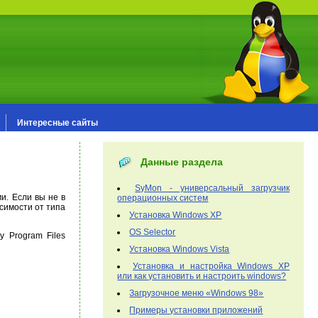
Интересные сайты
Данные раздела
SyMon - универсальный загрузчик
и. Если вы не в
операционных систем
исимости от типа
Установка Windows XP
OS Selector
 Program Files
Установка Windows Vista
Установка и настройка Windows XP
или как установить и настроить windows?
Загрузочное меню «Windows 98»
Примеры установки приложений