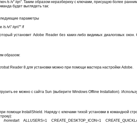
юч /s /v" /qn". Таким образом нерaзбериху с ключами, присущую более ранни
оманда будет выглядеть так:
ь следующие параметры
/v\" /qn\"" /f
который установит Adobe Reader без каких-либо видимых диалоговых окон.
им образом:
robat Reader 8 для установки можно при помощи мастера настройки Adobe.
узить ее можно с сайта Sun (выберите Windows Offline Installation). Испол
ри помощи InstallShield. Наряду с ключами тихой установки в командной стр
троку):
"/passive /norestart ALLUSERS=1 CREATE_DESKTOP_ICON=1 CREATE_QUIC