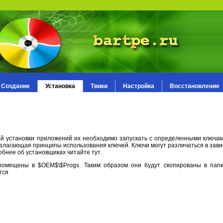
Создание
Установка
Твики
Настройка
Восстановление
ой установки приложений их необходимо запускать с определенными ключам
я излагающая принципы использования ключей. Ключи могут различаться в зав
бнее об установщиках читайте тут.
омещены в $OEM$\$Progs. Таким образом они будут скопированы в папку
тся