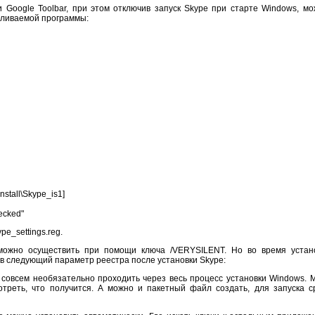
ли Google Toolbar, при этом отключив запуск Skype при старте Windows, 
вливаемой программы:
tall\Skype_is1]
ecked"
e_settings.reg.
у можно осуществить при помощи ключа /VERYSILENT. Но во время устан
ив следующий параметр реестра после установки Skype:
 совсем необязательно проходить через весь процесс установки Windows. 
треть, что получится. А можно и пакетный файл создать, для запуска ср