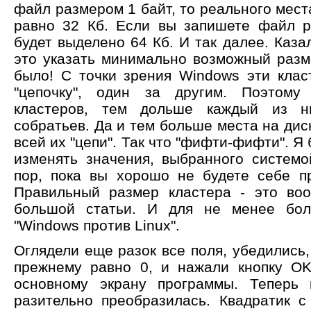
файл размером 1 байт, то реального места
равно 32 Кб. Если вы запишете файл р
будет выделено 64 Кб. И так далее. Каза
это указать минимально возможный разме
было! C точки зрения Windows эти кла
"цепочку", один за другим. Поэтом
кластеров, тем дольше каждый из н
собратьев. Да и тем больше места на дис
всей их "цепи". Так что "фифти-фифти". Я
изменять значения, выбранного системо
пор, пока вы хорошо не будете себе пр
Правильный размер кластера - это во
большой статьи. И для не менее бол
"Windows против Linux".
Оглядели еще разок все поля, убедились, 
прежнему равно 0, и нажали кнопку OK
основному экрану программы. Теперь 
разительно преобразилась. Квадратик 