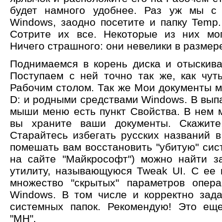
будет намного удобнее. Раз уж мы с 
Windows, заодно посетите и папку Temp.
Сотрите их все. Некоторые из них мог
Ничего страшного: они невелики в размере
Поднимаемся в корень диска и отыскив
Поступаем с ней точно так же, как чу
Рабочим столом. Так же Мои документы м
D: и родными средствами Windows. В вып
мыши меню есть пункт Свойства. В нем м
вы храните ваши документы. Скажите
Старайтесь избегать русских названий в
помешать вам восстановить "убитую" сист
на сайте "Майкрософт") можно найти з
утилиту, называющуюся Tweak UI. С ее
множество "скрытых" параметров опер
Windows. В том числе и корректно зад
системных папок. Рекомендую! Это ещ
"MH".