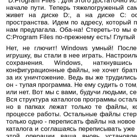
"D:Program Files". Для этого достаточно и
начале пути. Теперь тяжелогруженый сам
живет на диске D:, а на диске C: о
пространства. Идем по адресу, который 
нам предлагала. Оба-на! Стереть-то мы ег
C:Program Files по-прежнему есть! Глупы
Нет, не глючит! Windows умный! После
игрушку, вы стали в нее играть. Настроил
сохранения. Windows, наткнувши
конфигурационные файлы, не хочет брать
за их уничтожение. Ведь вы же трудились,
он - тупая программа. Не ему судить о то
или нет. Вот мы с вами, будучи людьми, с
Вся структура каталогов программы остал
но в папках лежат только те файлы, 
процессе работы. Остальные файлы стер
только одно - переписать файлы на новое 
каталога и соглашаясь переписывать уж
этой операции ваша вновь установле