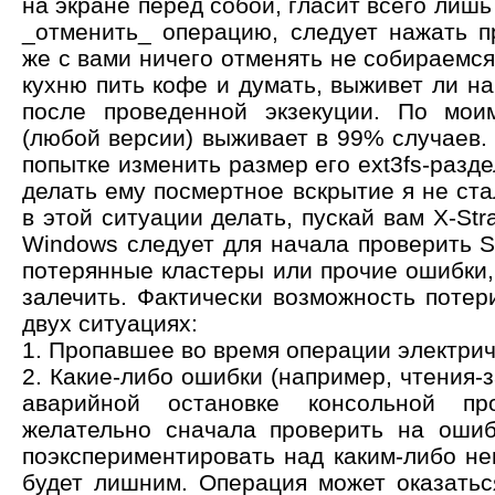
на экране перед собой, гласит всего лишь 
_отменить_ операцию, следует нажать п
же с вами ничего отменять не собираемся
кухню пить кофе и думать, выживет ли н
после проведенной экзекуции. По мои
(любой версии) выживает в 99% случаев. 
попытке изменить размер его ext3fs-разде
делать ему посмертное вскрытие я не стал
в этой ситуации делать, пускай вам X-Str
Windows следует для начала проверить S
потерянные кластеры или прочие ошибки,
залечить. Фактически возможность потер
двух ситуациях:
1. Пропавшее во время операции электрич
2. Какие-либо ошибки (например, чтения-з
аварийной остановке консольной пр
желательно сначала проверить на ошиб
поэкспериментировать над каким-либо н
будет лишним. Операция может оказатьс