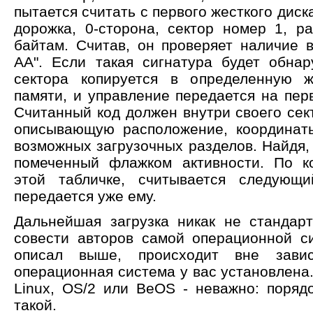
пытается считать с первого жесткого диск
дорожка, 0-сторона, сектор номер 1, р
байтам. Считав, он проверяет наличие в
AA". Если такая сигнатура будет обна
сектора копируется в определенную ж
памяти, и управление передается на пер
Считанный код должен внутри своего сек
описывающую расположение, координат
возможных загрузочных разделов. Найдя,
помеченный флажком активности. По к
этой табличке, считывается следующи
передается уже ему.
Дальнейшая загрузка никак не стандар
совести авторов самой операционной с
описал выше, происходит вне завис
операционная система у вас установлена
Linux, OS/2 или BeOS - неважно: поряд
такой.