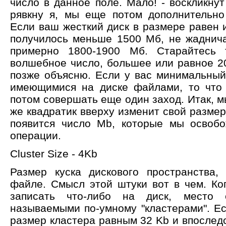
число в данное поле. Мало! - воскликнут
рявкну я, мы еще потом дополнительно
Если ваш жесткий диск в размере равен 
получилось меньше 1500 Мб, не жаднич
примерно 1800-1900 Мб. Старайтесь 
волшебное число, большее или равное 20
позже объясню. Если у вас минимальны
имеющимися на диске файлами, то что 
потом совершать еще один заход. Итак, м
же квадратик вверху изменит свой размер,
появится число Mb, которые мы освобо
операции.
Cluster Size - 4Kb
Размер куска дискового пространства,
файле. Смысл этой штуки вот в чем. Ко
записать что-либо на диск, место 
называемыми по-умному "кластерами". Ес
размер кластера равным 32 Kb и впослед