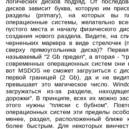
логических дисков подряд. От последо
дисков зависит буква, которую им при
разделы (primary), на которых вы пл
операционные системы, желательно все
пустого места и началу физического дис
создания нового раздела. Видите, на сп
черненьких маркера в виде стрелочек (
сверху прямоугольника диска)? Перва
называемый "2 Gb предел", а вторая - "г
современных операционных систем они 
вот MSDOS не сможет загрузиться с дис
первой границей (2 Gb), да и не види
превышает это магическое число. Wind
загружаться из-за раздела, находяще
дорожки". В принципе, всех их можно зас
этого нужны "пляски с бубном". Повт
операционных систем эти пределы особо
менее, раздел, расположенный ближе к
более быстрым. Для некоторых винчест