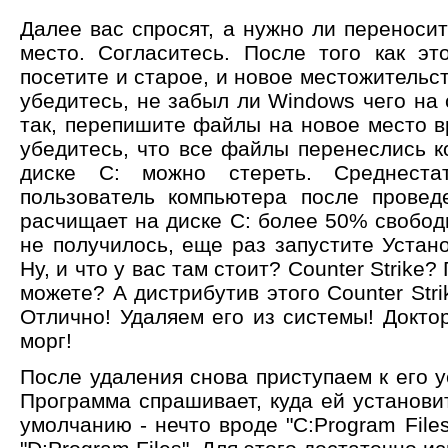
Далее вас спросят, а нужно ли переноси
место. Согласитесь. После того как эт
посетите и старое, и новое местожительс
убедитесь, не забыл ли Windows чего на 
так, перепишите файлы на новое место в
убедитесь, что все файлы перенеслись к
диске C: можно стереть. Среднеста
пользователь компьютера после провед
расчищает на диске С: более 50% свободн
не получилось, еще раз запустите Устан
Ну, и что у вас там стоит? Counter Strike?
можете? А дистрибутив этого Counter Stri
Отлично! Удаляем его из системы! Доктор 
морг!
После удаления снова приступаем к его у
Программа спрашивает, куда ей установит
умолчанию - нечто вроде "C:Program Files