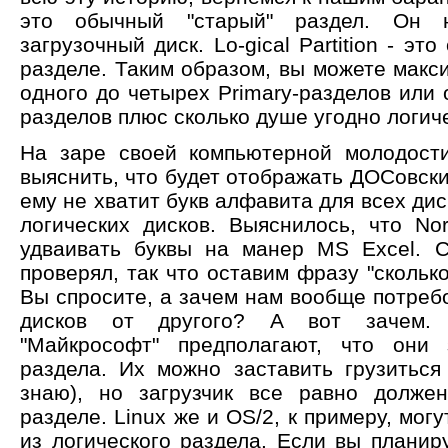
это обычный "старый" раздел. Он 
загрузочный диск. Lo-gical Partition - э
разделе. Таким образом, вы можете макс
одного до четырех Primary-разделов или о
разделов плюс сколько душе угодно логич
На заре своей компьютерной молодости
выяснить, что будет отображать ДОСовск
ему не хватит букв алфавита для всех дис
логических дисков. Выяснилось, что N
удваивать буквы на манер MS Excel. 
проверял, так что оставим фразу "сколько
Вы спросите, а зачем нам вообще потреб
дисков от другого? А вот зачем. 
"Майкрософт" предполагают, что они 
раздела. Их можно заставить грузиться
знаю), но загрузчик все равно должен
разделе. Linux же и OS/2, к примеру, мог
из логического раздела. Если вы планир