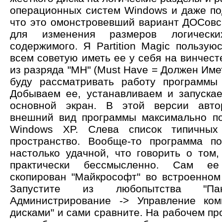
операционных систем Windows и даже п
что это омонстровевший вариант ДОСовс
для изменения размеров логическ
содержимого. Я Partition Magic пользую
всем советую иметь ее у себя на винчесте
из разряда "MH" (Must Have = Должен Имет
буду рассматривать работу программы
Добываем ее, устанавливаем и запуска
основной экран. В этой версии авто
внешний вид программы максимально п
Windows XP. Слева список типичных
пространство. Вообще-то программа п
настолько удачной, что говорить о том,
практически бессмысленно. Сам ее
скопирован "Майкрософт" во встроенно
Запустите из любопытства "Па
Администрирование -> Управление ком
дисками" и сами сравните. На рабочем п