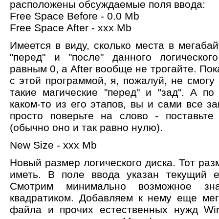
расположены обсуждаемые поля ввода:
Free Space Before - 0.0 Mb
Free Space After - xxx Mb
Имеется в виду, сколько места в мегаба
"перед" и "после" данного логическог
равным 0, а After вообще не трогайте. По
с этой программой, я, пожалуй, не смогу 
такие магические "перед" и "зад". А по
каком-то из его этапов, вы и сами все з
просто поверьте на слово - поставьт
(обычно оно и так равно нулю).
New Size - xxx Mb
Новый размер логического диска. Тот раз
иметь. В поле ввода указан текущий е
Смотрим минимально возможное зн
квадратиком. Добавляем к нему еще мег
файла и прочих естественных нужд Wi