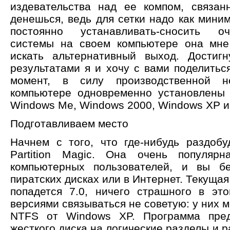
издевательства над ее компом, связан
денешься, ведь для сетки надо как мини
постоянно устанавливать-сносить о
системы на своем компьютере она мне
искать альтернативный выход. Достиг
результатами я и хочу с вами поделитьс
момент, в силу производственной н
компьютере одновременно установлены
Windows Me, Windows 2000, Windows XP и 
Подготавливаем место
Начнем с того, что где-нибудь раздоб
Partition Magic. Она очень популяр
компьютерных пользователей, и вы б
пиратских дисках или в Интернет. Текущая 
попадется 7.0, ничего страшного в эт
версиями связываться не советую: у них м
NTFS от Windows XP. Программа пред
жесткого диска на логические разделы и р