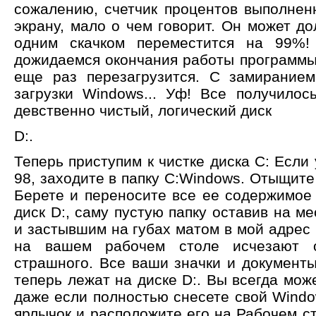
сожалению, счетчик процентов выполнен
экрану, мало о чем говорит. Он может до
одним скачком переместится на 99%! 
дожидаемся окончания работы программы
еще раз перезагрузится. С замирание
загрузки Windows... Уф! Все получилос
девственно чистый, логический диск
D:.
Теперь приступим к чистке диска C: Если
98, заходите в папку C:Windows. Отыщите 
Берете и переносите все ее содержимое
диск D:, саму пустую папку оставив на м
и застывшим на губах матом в мой адрес 
на вашем рабочем столе исчезают о
страшного. Все ваши значки и документы
теперь лежат на диске D:. Вы всегда може
даже если полностью снесете свой Windo
ярлычок и расположите его на Рабочем ст