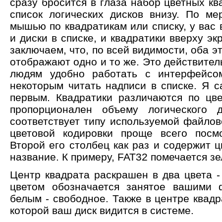
сразу бросится в глаза набор цветных кв
список логических дисков внизу. По ме
мышью по квадратикам или списку, у вас
и диски в списке, и квадратики вверху эк
заключаем, что, по всей видимости, оба 
отображают одно и то же. Это действител
людям удобно работать с интерфейсом
некоторым читать надписи в списке. Я с
первым. Квадратики различаются по цв
пропорционален объему логического д
соответствует типу используемой файло
цветовой кодировки проще всего посм
Второй его столбец как раз и содержит 
название. К примеру, FAT32 помечается з
Центр квадрата раскрашен в два цвета 
цветом обозначается занятое вашими 
белым - свободное. Также в центре квадр
которой ваш диск видится в системе.