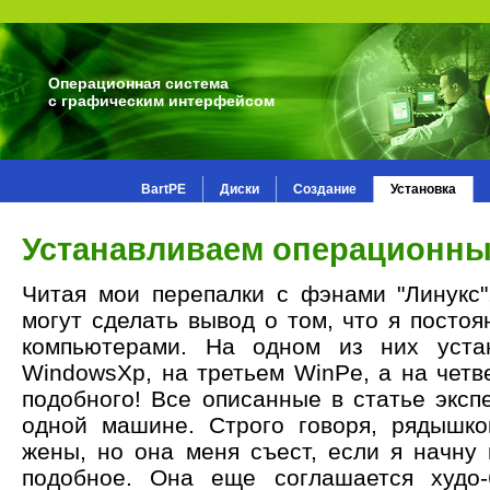
Операционная система
с графическим интерфейсом
BartPE
Диски
Создание
Установка
Устанавливаем операционны
Читая мои перепалки с фэнами "Линукс"
могут сделать вывод о том, что я посто
компьютерами. На одном из них устан
WindowsXp, на третьем WinPe, а на четв
подобного! Все описанные в статье экс
одной машине. Строго говоря, рядышк
жены, но она меня съест, если я начну
подобное. Она еще соглашается худо-