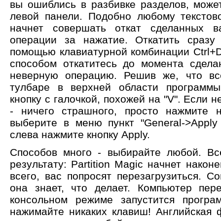
вы ошиблись в разбивке разделов, може
левой панели. Подобно любому текстов
начнет совершать откат сделанных 
операции за нажатие. Откатить сразу
помощью клавиатурной комбинации Ctrl+
способом откатитесь до момента сдела
неверную операцию. Решив же, что вс
тулбаре в верхней области программы
кнопку с галочкой, похожей на "V". Если н
- ничего страшного, просто нажмите н
выберите в меню пункт "General->Appl
слева нажмите кнопку Apply.
Способов много - выбирайте любой. Вс
результату: Partition Magic начнет након
всего, вас попросят перезагрузиться. С
она знает, что делает. Компьютер пер
консольном режиме запустится програ
нажимайте никаких клавиш! Английская 