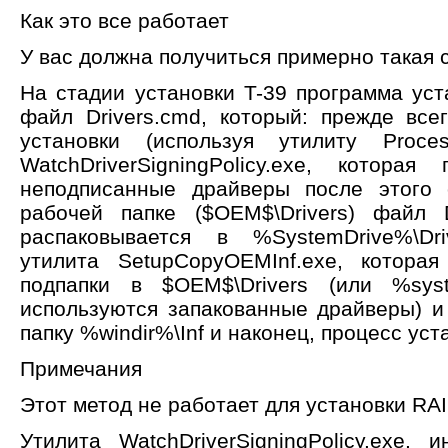
Как это все работает
У вас должна получиться примерно такая 
На стадии установки T-39 программа уст
файл Drivers.cmd, который: прежде все
установки (используя утилиту Proces
WatchDriverSigningPolicy.exe, которая
неподписанные драйверы после этого 
рабочей папке ($OEM$\Drivers) файл D
распаковывается в %SystemDrive%\Dri
утилита SetupCopyOEMInf.exe, котора
подпапки в $OEM$\Drivers (или %syst
используются запакованные драйверы) и 
папку %windir%\Inf и наконец, процесс ус
Примечания
Этот метод не работает для установки RAI
Утилита WatchDriverSigningPolicy.exe,