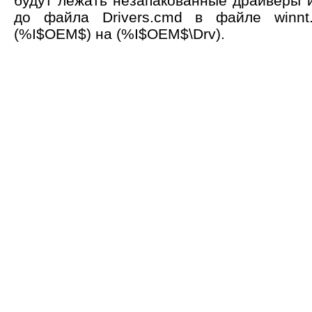
будут лежать незапакованные драйверы и
до файла Drivers.cmd в файле winnt.
(%I$OEM$) на (%I$OEM$\Drv).