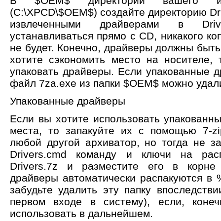
В $OEM$ директории вашего инс
(C:\XPCD\$OEM$) создайте директорию Dri
извлеченными драйверами в Driv
устанавливаться прямо с CD, никакого ко
не будет. Конечно, драйверы должны быть
хотите сэкономить место на носителе, 
упаковать драйверы. Если упакованные д
файл 7za.exe из папки $OEM$ можно удал
Упакованные драйверы
Если вы хотите использовать упакованн
места, то запакуйте их с помощью 7-z
любой другой архиватор, но тогда не з
Drivers.cmd команду и ключи на расп
Drivers.7z и разместите его в корне
драйверы автоматически распакуются в %
забудьте удалить эту папку впоследствии
первом входе в систему), если, коне
использовать в дальнейшем.