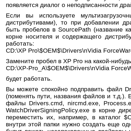
появляется диалог о неподписанности дра
Если вы используете мультизагрузочн
дистрибутивами), то при добавлении д
быть пробелов в SourcePath (название к
корне носителя и содержащего дистрибу
работать:
CD:\XP Pro\$OEM$\Drivers\nVidia ForceWar
Замените пробел в XP Pro на какой-нибуд
CD:\XP-Pro_A\$OEM$\Drivers\nVidia ForceW
будет работать.
Вы можете спокойно подправить файл Dr
(поменять пути, названия файлов и т.д.).
файлы Drivers.cmd, nircmd.exe, Process.
WatchDriverSigningPolicy.exe в корне д
переместить их, например, в каталог $
внутри этой папки нужно создать еще одну