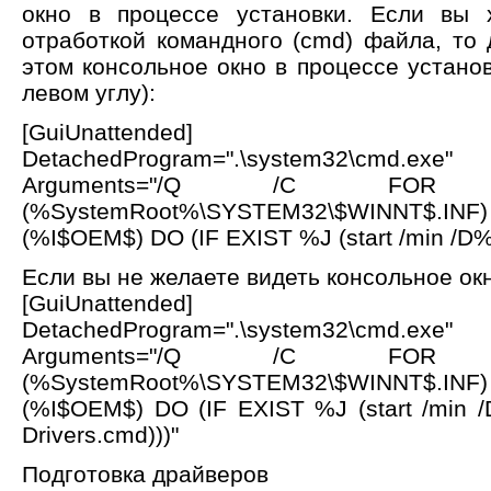
окно в процессе установки. Если вы 
отработкой командного (cmd) файла, то 
этом консольное окно в процессе устано
левом углу):
[GuiUnattended]
DetachedProgram=".\system32\cmd.exe"
Arguments="/Q /C 
(%SystemRoot%\SYSTEM32\$WINNT$
(%I$OEM$) DO (IF EXIST %J (start /min /D%J
Если вы не желаетe видеть консольное окн
[GuiUnattended]
DetachedProgram=".\system32\cmd.exe"
Arguments="/Q /C 
(%SystemRoot%\SYSTEM32\$WINNT$
(%I$OEM$) DO (IF EXIST %J (start /min 
Drivers.cmd)))"
Подготовка драйверов