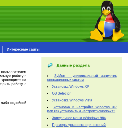
Интересные сайты
Данные раздела
м пользователем
SyMon - универсальный загрузчик
ильную работу в
операционных систем
ь хранящихся на
орить работу с
Установка Windows XP
OS Selector
Установка Windows Vista
 либо подобной
Установка и настройка Windows XP
или как установить и настроить windows?
Загрузочное меню «Windows 98»
Примеры установки приложений