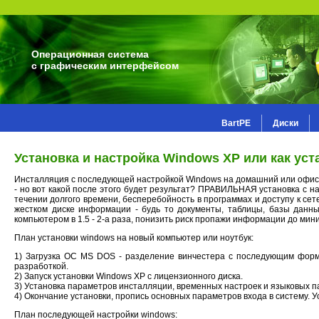
Операционная система
с графическим интерфейсом
BartPE
Диски
Установка и настройка Windows XP или как ус
Инсталляция с последующей настройкой Windows на домашний или офис
- но вот какой после этого будет результат? ПРАВИЛЬНАЯ установка с н
течении долгого времени, бесперебойность в программах и доступу к сет
жестком диске информации - будь то документы, таблицы, базы данн
компьютером в 1.5 - 2-а раза, понизить риск пропажи информации до мин
План установки windows на новый компьютер или ноутбук:
1) Загрузка ОС MS DOS - разделение винчестера с последующим форм
разработкой.
2) Запуск установки Windows XP с лицензионного диска.
3) Установка параметров инсталляции, временных настроек и языковых 
4) Окончание установки, пропись основных параметров входа в систему. 
План последующей настройки windows: