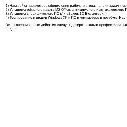
1) Настройка параметров оформления рабочего стола, панели задач и ме
2) Установка офисного пакета MS Office, антивирусного и антихакерского 
3) Установка специфического ПО (ЛигаЗакон, 1C Бухгалтерия)
4) Тестирование и правки Windows XP и ПО в компьютере и ноутбуке. На
Все вышеописанные действия следует доверять только профессиональ
под него.