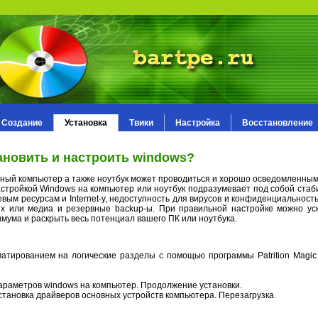
Создание
Установка
Твики
Настройка
Восстановление
тановить и настроить windows?
ный компьютер а также ноутбук может проводиться и хорошо осведомленны
астройкой Windows на компьютер или ноутбук подразумевает под собой стаб
евым ресурсам и Internet-у, недоступность для вирусов и конфиденциальност
ых или медиа и резервные backup-ы. При правильной настройке можно уск
имума и раскрыть весь потенциал вашего ПК или ноутбука.
атированием на логические разделы с помощью программы Patrition Magic
параметров windows на компьютер. Продолжение установки.
Установка драйверов основных устройств компьютера. Перезагрузка.