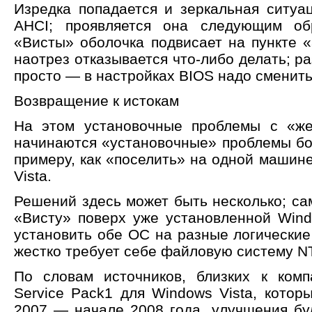
Изредка попадается и зеркальная ситуац
AHCI; проявляется она следующим о
«Висты» оболочка подвисает на пункте 
наотрез отказывается что-либо делать; р
просто — в настройках BIOS надо сменить
Возвращение к истокам
На этом установочные проблемы с «же
начинаются «установочные» проблемы бо
примеру, как «поселить» на одной машин
Vista.
Решений здесь может быть несколько; са
«Висту» поверх уже установленной Win
установить обе ОС на разные логические
жестко требует себе файловую систему N
По словам источников, близких к комп
Service Pack1 для Windows Vista, котор
2007 — начале 2008 года, улучшения буд