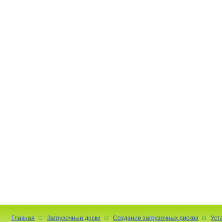
Главная
Загрузочные диски
Создание загрузочных дисков
Уст