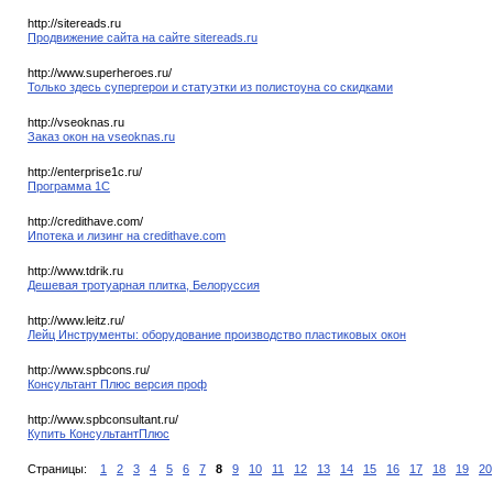
http://sitereads.ru
Продвижение сайта на сайте sitereads.ru
http://www.superheroes.ru/
Только здесь супергерои и статуэтки из полистоуна со скидками
http://vseoknas.ru
Заказ окон на vseoknas.ru
http://enterprise1c.ru/
Программа 1С
http://credithave.com/
Ипотека и лизинг на credithave.com
http://www.tdrik.ru
Дешевая тротуарная плитка, Белоруссия
http://www.leitz.ru/
Лейц Инструменты: оборудование производство пластиковых окон
http://www.spbcons.ru/
Консультант Плюс версия проф
http://www.spbconsultant.ru/
Купить КонсультантПлюс
Страницы:
1
2
3
4
5
6
7
8
9
10
11
12
13
14
15
16
17
18
19
20