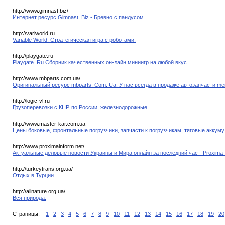
http://www.gimnast.biz/
Интернет ресурс Gimnast. Biz - Бревно с пандусом.
http://variworld.ru
Variable World. Стратегическая игра с роботами.
http://playgate.ru
Playgate. Ru Сборник качественных он-лайн миниигр на любой вкус.
http://www.mbparts.com.ua/
Оригинальный ресурс mbparts. Com. Ua. У нас всегда в продаже автозапчасти me
http://logic-vl.ru
Грузоперевозки с КНР, по России, железнодорожные.
http://www.master-kar.com.ua
Цены боковые, фронтальные погрузчики, запчасти к погрузчикам, тяговые аккуму
http://www.proximainform.net/
Актуальные деловые новости Украины и Мира онлайн за последний час - Proxima 
http://turkeytrans.org.ua/
Отдых в Турции.
http://allnature.org.ua/
Вся природа.
Страницы:
1
2
3
4
5
6
7
8
9
10
11
12
13
14
15
16
17
18
19
20