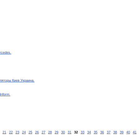
rcedes.
ляторы Киев Украина.
Inform.
21
22
23
24
25
26
27
28
29
30
31
32
33
34
35
36
37
38
39
40
41