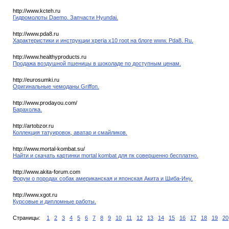
http://www.kcteh.ru
Гидромолоты Daemo. Запчасти Hyundai.
http://www.pda8.ru
Характеристики и инструкции xperia x10 root на блоге www. Pda8. Ru.
http://www.healthyproducts.ru
Продажа воздушной пшеницы в шоколаде по доступным ценам.
http://eurosumki.ru
Оригинальные чемоданы Griffon.
http://www.prodayou.com/
Барахолка.
http://artobzor.ru
Коллекция татуировок, аватар и смайликов.
http://www.mortal-kombat.su/
Найти и скачать картинки mortal kombat для пк совершенно бесплатно.
http://www.akita-forum.com
Форум о породах собак американская и японская Акита и Шиба-Ину.
http://www.xgot.ru
Курсовые и дипломные работы.
Страницы:
1
2
3
4
5
6
7
8
9
10
11
12
13
14
15
16
17
18
19
20