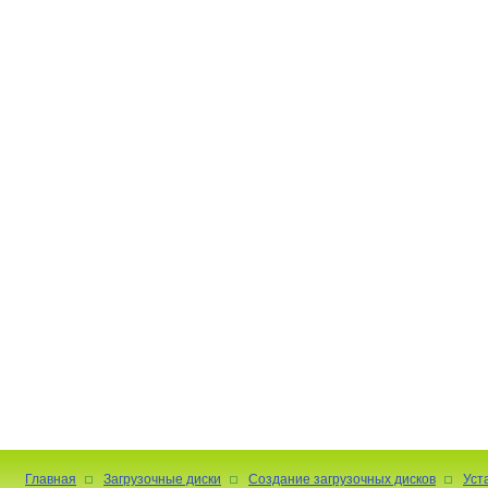
Главная
Загрузочные диски
Создание загрузочных дисков
Уст