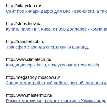
http://hilaryclub.ru/
Сайт про хилари дафф для Вас - веб-блоги, а та
http://strips.kiev.ua
Купить пилон в г. Киев, от 350 долларов - компания
http://transfertspb.ru
Трансферт: аренда спецтехники шаланд.
http://www.climatech.ru/
Кондиционеры ballu, воздухоочистители daikin.
http://megastroy-moscow.ru/
Завод мегастрой строй работы разной сложности.
http://www.masterm2.ru/
Ремонт магазинов, ремонт квартир в Химках недо