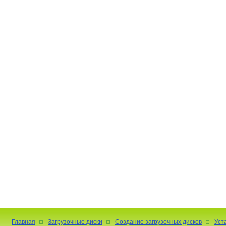
Главная
Загрузочные диски
Создание загрузочных дисков
Уст